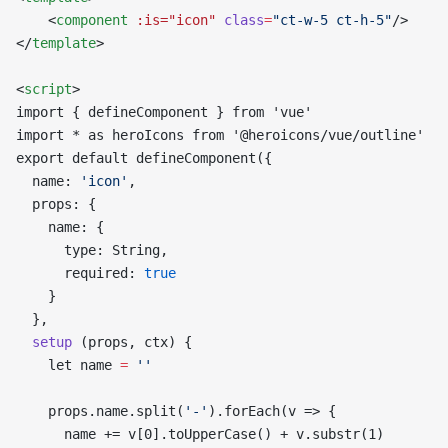
    <
component
 :is="icon"
 class
=
"ct-w-5 ct-h-5"
/>
</
template
>
<
script
>
import { defineComponent } from 'vue'
import * as heroIcons from '@heroicons/vue/outline'
export default defineComponent({
  name: 
'icon'
,
  props: {
    name: {
      type: String,
      required: 
true
    }
  },
  setup
 (props, ctx) {
    let name 
=
 ''
    props.name.split(
'-'
).forEach(v => {
      name += v[0].toUpperCase() + v.substr(1)