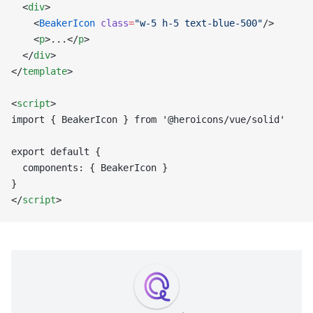
  <
div
>
    <
BeakerIcon
 class
=
"w-5 h-5 text-blue-500"
/>
    <
p
>...</
p
>
  </
div
>
</
template
>
<
script
>
import { BeakerIcon } from '@heroicons/vue/solid'
export default {
  components: { BeakerIcon }
}
</
script
>