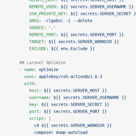
          REMOTE_USER
: 
${{ secrets.SERVER_USERNAME }}
          SSH_PRIVATE_KEY
: 
${{ secrets.SERVER_SECRET }
          ARGS
: 
-rlgoDzc -i --delete
          SOURCE
: 
'.'
          REMOTE_PORT
: 
${{ secrets.SERVER_PORT }}
          TARGET
: 
${{ secrets.SERVER_WORKDIR }}
          EXCLUDE
: 
${{ env.Exclude }}
      ## Laravel Optimize
      - 
name
: 
optimize
        uses
: 
appleboy/ssh-action@v1.0.3
        with
:
          host
: 
${{ secrets.SERVER_HOST }}
          username
: 
${{ secrets.SERVER_USERNAME }}
          key
: 
${{ secrets.SERVER_SECRET }}
          port
: 
${{ secrets.SERVER_PORT }}
          script
: 
|
            cd ${{ secrets.SERVER_WORKDIR }}
            composer dump-autoload