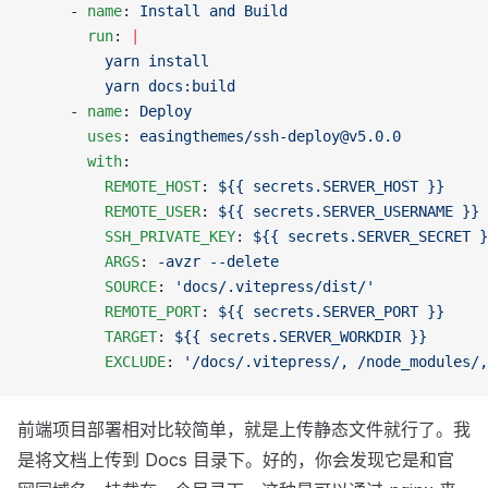
      - 
name
: 
Install and Build
        run
: 
|
          yarn install
          yarn docs:build
      - 
name
: 
Deploy
        uses
: 
easingthemes/ssh-deploy@v5.0.0
        with
:
          REMOTE_HOST
: 
${{ secrets.SERVER_HOST }}
          REMOTE_USER
: 
${{ secrets.SERVER_USERNAME }}
          SSH_PRIVATE_KEY
: 
${{ secrets.SERVER_SECRET }
          ARGS
: 
-avzr --delete
          SOURCE
: 
'docs/.vitepress/dist/'
          REMOTE_PORT
: 
${{ secrets.SERVER_PORT }}
          TARGET
: 
${{ secrets.SERVER_WORKDIR }}
          EXCLUDE
: 
'/docs/.vitepress/, /node_modules/,
前端项目部署相对比较简单，就是上传静态文件就行了。我
是将文档上传到 Docs 目录下。好的，你会发现它是和官