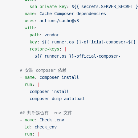
          ssh-private-key
: 
${{ secrets.SERVER_SECRET }
      - 
name
: 
Cache Composer dependencies
        uses
: 
actions/cache@v3
        with
:
          path
: 
vendor
          key
: 
${{ runner.os }}-official-composer-${{ 
          restore-keys
: 
|
            ${{ runner.os }}-official-composer-
      # 安装 composer 依赖
      - 
name
: 
composer install
        run
: 
|
          composer install
          composer dump-autoload
      ## 判断是否有 .env 文件
      - 
name
: 
Check .env
        id
: 
check_env
        run
: 
|