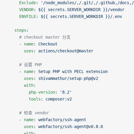
      Exclude
: 
'/node_modules/,/.git/,/.github,/docs,/
      VENDOR
: 
${{ secrets.SERVER_WORKDIR }}/vendor
      ENVFILE
: 
${{ secrets.SERVER_WORKDIR }}/.env
    steps
:
      # checkout master 分支
      - 
name
: 
Checkout
        uses
: 
actions/checkout@master
      # 设置 PHP
      - 
name
: 
Setup PHP with PECL extension
        uses
: 
shivammathur/setup-php@v2
        with
:
          php-version
: 
'8.2'
          tools
: 
composer:v2
      # 检查 vendor
      - 
name
: 
webfactory/ssh-agent
        uses
: 
webfactory/ssh-agent@v0.8.0
        with
: