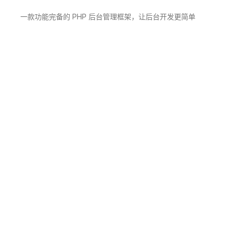
一款功能完备的 PHP 后台管理框架，让后台开发更简单
© 2018 ~ 2026 CatchAdmin
关于我们
官网
文档
社区
专业版
友情链接
CatchAdmin 专业版
CatchAdmin 官方商城