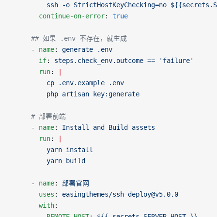
          ssh -o StrictHostKeyChecking=no ${{secrets.S
        continue-on-error
: 
true
      ## 如果 .env 不存在，就生成
      - 
name
: 
generate .env
        if
: 
steps.check_env.outcome == 'failure'
        run
: 
|
          cp .env.example .env
          php artisan key:generate
      # 部署前端
      - 
name
: 
Install and Build assets
        run
: 
|
          yarn install
          yarn build
      - 
name
: 
部署官网
        uses
: 
easingthemes/ssh-deploy@v5.0.0
        with
:
          REMOTE_HOST
: 
${{ secrets.SERVER_HOST }}