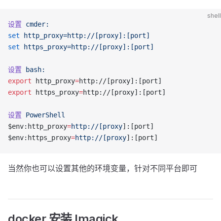
shell
设置
 cmder:
set
 http_proxy=http://[proxy]:[port]
set
 https_proxy=http://[proxy]:[port]
设置
 bash:
export
 http_proxy
=
http://[proxy]:[port]
export
 https_proxy
=
http://[proxy]:[port]
设置
 PowerShell
$env:http_proxy
=
http://[proxy
]:[port]
$env:https_proxy
=
http://[proxy
]:[port]
当然你也可以设置其他的环境变量，针对不同平台即可
docker 安装 Imagick