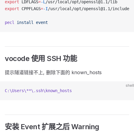
export
 LDFLAGS
=
-L
/usr/local/opt/openssl@1.1/lib
export
 CPPFLAGS
=
-I
/usr/local/opt/openssl@1.1/include
pecl
 install
 event
vocode 使用 SSH 功能
提示隧道链接不上, 删除下面的 known_hosts
shell
C:\Users\**\.ssh\known_hosts
安装 Event 扩展之后 Warning