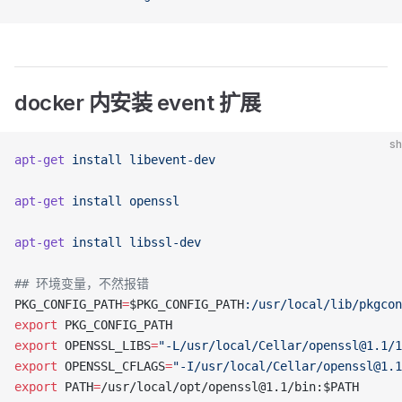
docker 内安装 event 扩展
sh
apt-get
 install
 libevent-dev
apt-get
 install
 openssl
apt-get
 install
 libssl-dev
## 环境变量，不然报错
PKG_CONFIG_PATH
=
$PKG_CONFIG_PATH
:/usr/local/lib/pkgcon
export
 PKG_CONFIG_PATH
export
 OPENSSL_LIBS
=
"-L/usr/local/Cellar/openssl@1.1/1
export
 OPENSSL_CFLAGS
=
"-I/usr/local/Cellar/openssl@1.1
export
 PATH
=
/usr/local/opt/openssl@1.1/bin:$PATH