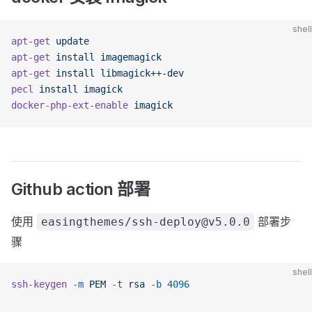
shell
apt-get
 update
apt-get
 install
 imagemagick
apt-get
 install
 libmagick++-dev
pecl
 install
 imagick
docker-php-ext-enable
 imagick
Github action 部署
使用
部署步
easingthemes/ssh-deploy@v5.0.0
骤
shell
ssh-keygen
 -m
 PEM
 -t
 rsa
 -b
 4096