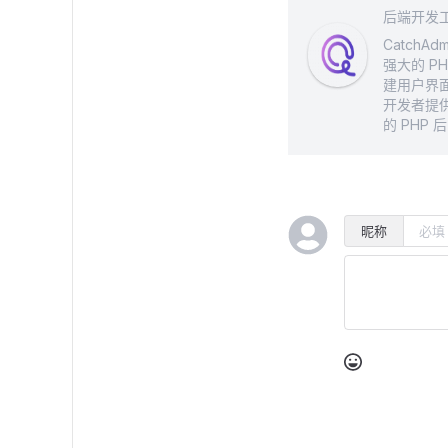
后端开发
Catch
强大的 PH
建用户界面
开发者提
的 PHP 
昵称