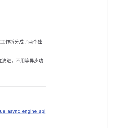
发工作拆分成了两个独
以独立演进，不用等异步功
/true_async_engine_api