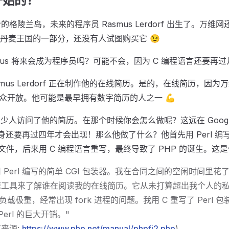
开始的？
寒冷的格陵兰岛，未来的程序员 Rasmus Lerdorf 出生了。万维
丹麦王国的一部分，还没有人试图购买它 😉
mus 将来会成为程序员吗？可能不会，因为 C 编程语言还要再
asmus Lerdorf 正在制作他的在线简历。是的，在线简历，因为万
向公众开放。他可能是最早拥有数字简历的人之一 💪
多少人访问了他的简历。在那个时候你会怎么做呢？这远在 Google An
 本身还要再过四年才会出现！那么他做了什么？他首先用 Perl 
文件，后来用 C 编程语言重写，最终导致了 PHP 的诞生。这
用 Perl 编写的简单 CGI 包装器。我在合同之间的空闲时间里
速工具来了解谁在阅读我的在线简历。它从未打算超出我个人的
器负载极重，经常出现 fork 进程的问题。我用 C 重写了 Perl
Perl 的巨大开销。"
 (来源:
https://www.php.net/manual/phpfi2.php
)