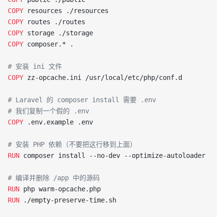
COPY
 resources ./resources
COPY
 routes ./routes
COPY
 storage ./storage
COPY
 composer.* .
# 安装 ini 文件
COPY
 zz-opcache.ini /usr/local/etc/php/conf.d
# Laravel 的 composer install 需要 .env
# 我们复制一个假的 .env
COPY
 .env.example .env
# 安装 PHP 依赖（不要把这行移到上面）
RUN
 composer install --no-dev --optimize-autoloader
# 编译并删除 /app 中的源码
RUN
 php warm-opcache.php
RUN
 ./empty-preserve-time.sh