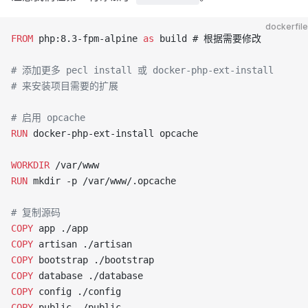
dockerfile
FROM
 php:8.3-fpm-alpine 
as
 build # 根据需要修改
# 添加更多 pecl install 或 docker-php-ext-install
# 来安装项目需要的扩展
# 启用 opcache
RUN
 docker-php-ext-install opcache
WORKDIR
 /var/www
RUN
 mkdir -p /var/www/.opcache
# 复制源码
COPY
 app ./app
COPY
 artisan ./artisan
COPY
 bootstrap ./bootstrap
COPY
 database ./database
COPY
 config ./config
COPY
 public ./public