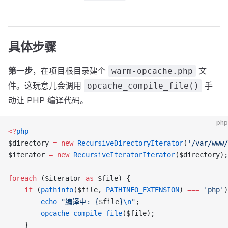
具体步骤
第一步
，在项目根目录建个
文
warm-opcache.php
件。这玩意儿会调用
手
opcache_compile_file()
动让 PHP 编译代码。
php
<?
php
$directory 
=
 new
 RecursiveDirectoryIterator
(
'/var/www/
$iterator 
=
 new
 RecursiveIteratorIterator
($directory);
foreach
 ($iterator 
as
 $file) {
    if
 (
pathinfo
($file, 
PATHINFO_EXTENSION
) 
===
 'php'
)
        echo
 "编译中: {
$file
}
\n
"
;
        opcache_compile_file
($file);
    }