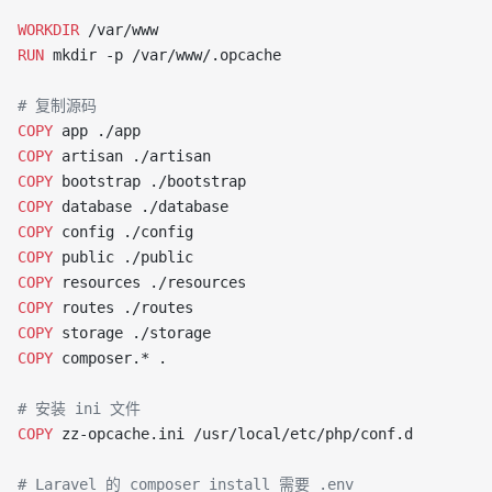
WORKDIR
 /var/www
RUN
 mkdir -p /var/www/.opcache
# 复制源码
COPY
 app ./app
COPY
 artisan ./artisan
COPY
 bootstrap ./bootstrap
COPY
 database ./database
COPY
 config ./config
COPY
 public ./public
COPY
 resources ./resources
COPY
 routes ./routes
COPY
 storage ./storage
COPY
 composer.* .
# 安装 ini 文件
COPY
 zz-opcache.ini /usr/local/etc/php/conf.d
# Laravel 的 composer install 需要 .env