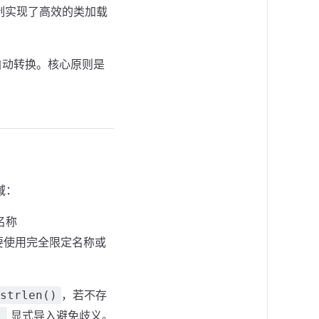
机制实现了高效的类加载
自动转换。核心原则是
域：
名称
要使用完全限定名称或
，若不存
strlen()
显式导入避免歧义。
;