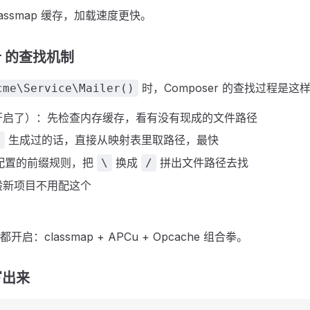
assmap 缓存，加载速度更快。
er 的查找机制
时，Composer 的查找过程是这
cme\Service\Mailer()
开启了）：先检查内存缓存，看有没有现成的文件路径
生成过的话，直接从映射表里取路径，最快
o
配置的前缀规则，把
换成
拼出文件路径去找
\
/
般新项目不用配这个
：classmap + APCu + Opcache 组合拳。
写出来