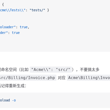
 {
cme\\Tests\\"
: 
"tests/"
 }
oloader"
: 
true
,
der"
: 
true
根命名空间（比如
），不要搞太多
"Acme\\": "src/"
对应
src/Billing/Invoice.php
Acme\Billing\Invo
后记得重新生成：
oload
 -o