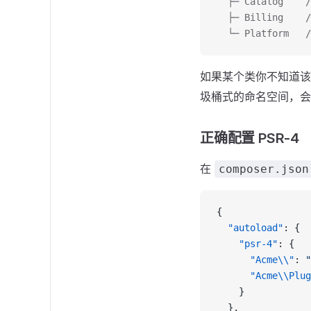
  ├─ Catalog   
  ├─ Billing   
  └─ Platform  
如果某个类你不知道
圾桶式的命名空间，会
正确配置 PSR-4
在
composer.json
{
  "autoload"
: {
    "psr-4"
: {
      "Acme\\"
: 
"
      "Acme\\Plug
    }
  },