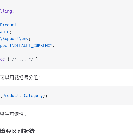
lling
;
Product
;
able
;
\Support\env
;
pport\DEFAULT_CURRENCY
;
ce
 { 
/* ... */
 }
可以用花括号分组：
{
Product
, 
Category
};
牺牲可读性。
境要区别对待