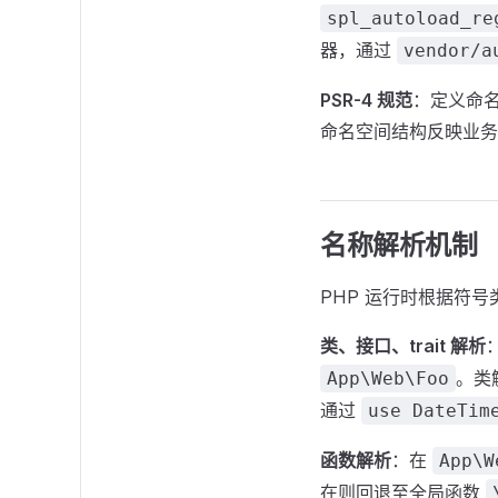
spl_autoload_re
器，通过
vendor/a
PSR-4 规范
：定义命
命名空间结构反映业务
名称解析机制
PHP 运行时根据符
类、接口、trait 解析
。类
App\Web\Foo
通过
use DateTim
函数解析
：在
App\W
在则回退至全局函数