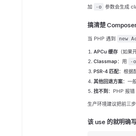
加
参数会生成 cl
-o
搞清楚 Compos
当 PHP 遇到
new A
APCu 缓存
（如果
Classmap
：用
-
PSR-4 匹配
：根据
其他回退方案
：一
找不到
：PHP 报错
生产环境建议把前三步都开启
该 use 的就明确