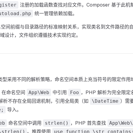
注册的加载函数查找对应文件。Composer 基于此
gister
统一管理依赖加载。
utoload.php
名空间前缀与目录路径的标准映射关系，实现类名到文件路径的
域设计，文件组织遵循技术实现约定。
号类型采用不同的解析策略，命名空间本质上充当符号的限定作用
：在命名空间
中引用
，PHP 解析为完全限定
App\Web
Foo
解析不存在全局回退机制，引用全局类（如
）需
\DateTime
导入。
e;
命名空间中调用
，PHP 首先查找
eb
strlen()
App\Web\
。推荐使用
\strlen()
use function \str_contains