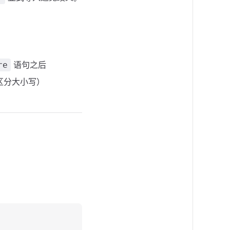
语句之后
re
区分大小写）