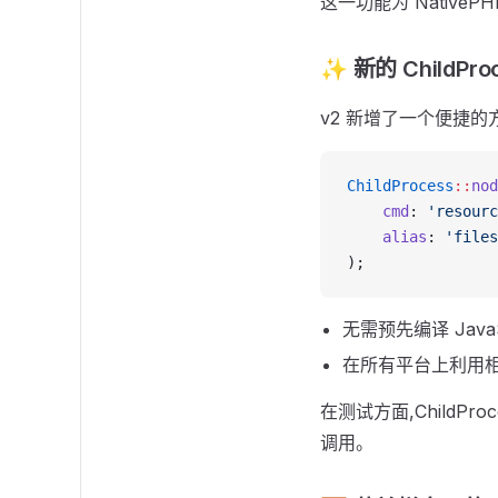
这一功能为 Nativ
✨ 新的 ChildProc
v2 新增了一个便捷的方法
ChildProcess
::
nod
    cmd
: 
'resourc
    alias
: 
'files
);
无需预先编译 JavaS
在所有平台上利用相同的
在测试方面,ChildProc
调用。