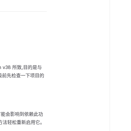
on v38 所致,目的是与
升级前先检查一下项目的
,但可能会影响到依赖此功
() 方法轻松重新启用它。