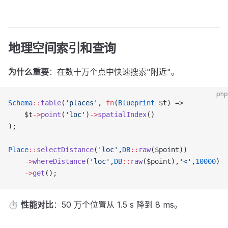
地理空间索引和查询
为什么重要
：在数十万个点中快速搜索"附近"。
php
Schema
::
table
(
'places'
, 
fn
(
Blueprint
 $t) =>
    $t
->
point
(
'loc'
)
->
spatialIndex
()
);
Place
::
selectDistance
(
'loc'
,
DB
::
raw
($point))
    ->
whereDistance
(
'loc'
,
DB
::
raw
($point),
'<'
,
10000
)
    ->
get
();
⏱
性能对比
：50 万个位置从 1.5 s 降到 8 ms。