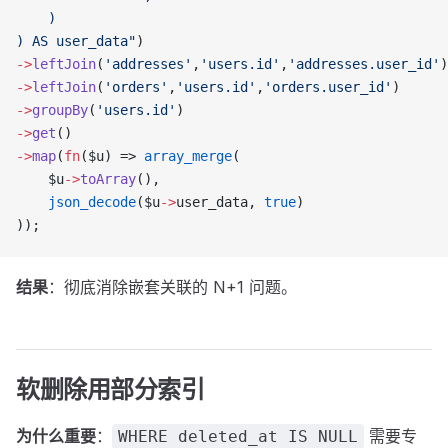
    )
) AS user_data"
)
->
leftJoin
(
'addresses'
,
'users.id'
,
'addresses.user_id'
)
->
leftJoin
(
'orders'
,
'users.id'
,
'orders.user_id'
)
->
groupBy
(
'users.id'
)
->
get
()
->
map
(
fn
($u) => 
array_merge
(
    $u
->
toArray
(),
    json_decode
($u
->
user_data, 
true
)
));
结果
：彻底消除嵌套关联的 N+1 问题。
软删除用部分索引
为什么重要
：
需要专
WHERE deleted_at IS NULL