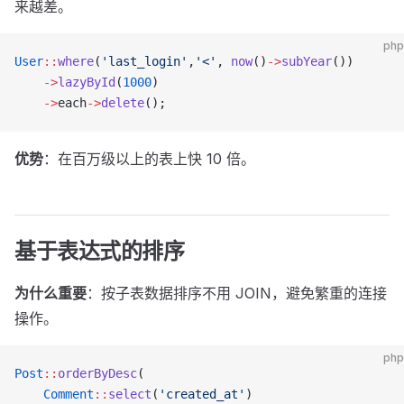
来越差。
php
User
::
where
(
'last_login'
,
'<'
, 
now
()
->
subYear
())
    ->
lazyById
(
1000
)
    ->
each
->
delete
();
优势
：在百万级以上的表上快 10 倍。
基于表达式的排序
为什么重要
：按子表数据排序不用 JOIN，避免繁重的连接
操作。
php
Post
::
orderByDesc
(
    Comment
::
select
(
'created_at'
)