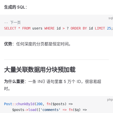
生成的 SQL
：
sql
-- 下一页
SELECT
 *
 FROM
 users 
WHERE
 id 
>
 ? 
ORDER BY
 id 
LIMIT
 25
;
优势
：任何深度的分页都是恒定时间。
大量关联数据用分块预加载
为什么重要
：一条 IN() 语句里塞 5 万个 ID，很容易超
时。
php
Post
::
chunkById
(
200
, 
fn
($posts) =>
    $posts
->
load
([
'comments'
 =>
 fn
($q) =>