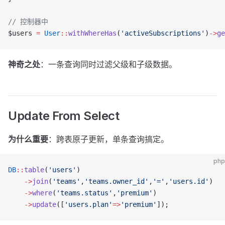
// 控制器中
$users 
=
 User
::
withWhereHas
(
'activeSubscriptions'
)
->
ge
神奇之处
：一条查询同时过滤父级和子级数据。
Update From Select
为什么重要
：跨表原子更新，单条查询搞定。
php
DB
::
table
(
'users'
)
    ->
join
(
'teams'
,
'teams.owner_id'
,
'='
,
'users.id'
)
    ->
where
(
'teams.status'
,
'premium'
)
    ->
update
([
'users.plan'
=>
'premium'
]);