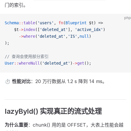
门的索引。
php
Schema
::
table
(
'users'
, 
fn
(
Blueprint
 $t) =>
    $t
->
index
([
'deleted_at'
], 
'active_idx'
)
      ->
where
(
'deleted_at'
,
'IS'
,
null
)
);
// 查询会使用部分索引
User
::
whereNull
(
'deleted_at'
)
->
get
();
⏱
性能对比
：20 万行数据从 1.2 s 降到 14 ms。
lazyById() 实现真正的流式处理
为什么重要
：chunk() 用的是 OFFSET，大表上性能会越