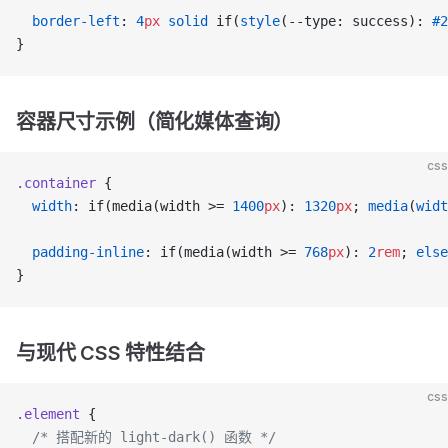
  border-left
: 
4
px
 solid
 if(
style
(--type: success): 
#2
}
容器尺寸示例（简化媒体查询）
css
.container
 {
  width
: if(media(width >= 
1400
px
): 
1320
px
; 
media
(
widt
  padding-inline
: if(media(width >= 
768
px
): 
2
rem
; 
else
}
与现代 CSS 特性结合
css
.element
 {
  /* 搭配新的 light-dark() 函数 */