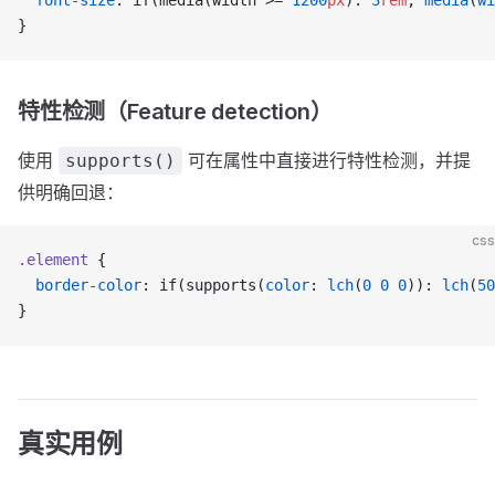
  font-size
: if(media(width >= 
1200
px
): 
3
rem
; 
media
(
wi
}
特性检测（Feature detection）
使用
可在属性中直接进行特性检测，并提
supports()
供明确回退：
css
.element
 {
  border-color
: if(supports(
color
: 
lch
(
0
 0
 0
)): 
lch
(
50
}
真实用例