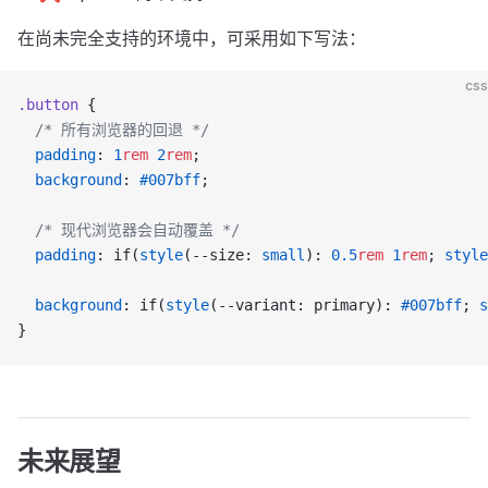
在尚未完全支持的环境中，可采用如下写法：
css
.button
 {
  /* 所有浏览器的回退 */
  padding
: 
1
rem
 2
rem
;
  background
: 
#007bff
;
  /* 现代浏览器会自动覆盖 */
  padding
: if(
style
(--size: 
small
): 
0.5
rem
 1
rem
; 
style
  background
: if(
style
(--variant: primary): 
#007bff
; 
s
}
未来展望