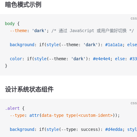
暗色模式示例
css
body
 {
  --theme
: 
'dark'
; 
/* 通过 JavaScript 或用户偏好切换 */
  background
: if(
style
(--theme: 
'dark'
): 
#1a1a1a
; 
else
  color
: if(
style
(--theme: 
'dark'
): 
#e4e4e4
; 
else
: 
#33
}
设计系统状态组件
css
.alert
 {
  --type
: 
attr
(
data-type
 type(<custom-ident>
));
  background
: if(
style
(--type: success): 
#d4edda
; 
styl