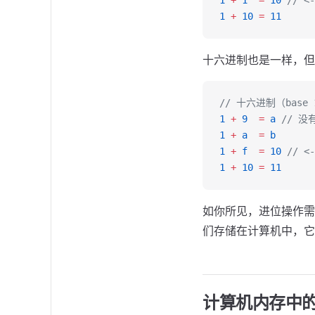
1
 +
 1
  =
 10
 // <
1
 +
 10
 =
 11
十六进制也是一样，但
// 十六进制（base 
1
 +
 9
  =
 a
 // 
1
 +
 a
  =
 b
1
 +
 f
  =
 10
 // <
1
 +
 10
 =
 11
如你所见，进位操作需
们存储在计算机中，它
计算机内存中