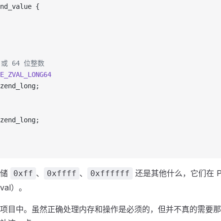
nd_value {
2 或 64 位整数
E_ZVAL_LONG64
zend_long;
zend_long;
存储
、
、
还是其他什么，它们在 P
0xff
0xffff
0xffffff
lval）。
项目中。虽然正确处理内存和操作是必须的，但并不真的需要那