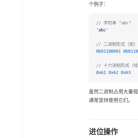
个例子：
// 字符串 "abc"
'abc'
// 二进制形式（呃）
0b01100001
 0b0110
// 十六进制形式（
0x61
 0x62
 0x63
虽然二进制占用大量视
通常坚持使用它们。
进位操作