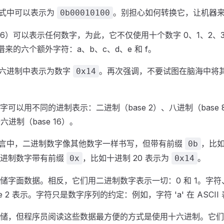
形式中可以表示为
。别担心如何转换它，让机器来
0b00010100
e 16）可以表示任何数字，为此，它不仅使用十个数字 0、1、2、3
来的六个额外字符：a、b、c、d、e 和 f。
在十六进制中表示为数字
。再次强调，不要试图在脑海中将
0x14
可以用不同的进制表示：二进制（base 2）、八进制（base 8
进制（base 16）。
他语言中，二进制数字像其他数字一样书写，但带有前缀
，比如
0b
六进制数字带有前缀
，比如十进制 20 表示为
。
0x
0x14
储字面数据。相反，它们用二进制数字表示一切：0 和 1。字
e 2 表示。字符只是数字序列的约定：例如，字符 'a' 在 ASCII
储，但程序员阅读这些数据最方便的方式是使用十六进制。它们