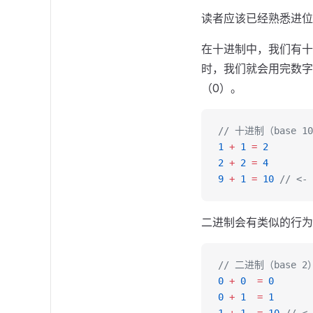
读者应该已经熟悉进位
在十进制中，我们有十
时，我们就会用完数字
（0）。
// 十进制（base 1
1
 +
 1
 =
 2
2
 +
 2
 =
 4
9
 +
 1
 =
 10
 // <-
二进制会有类似的行为，
// 二进制（base 2
0
 +
 0
  =
 0
0
 +
 1
  =
 1