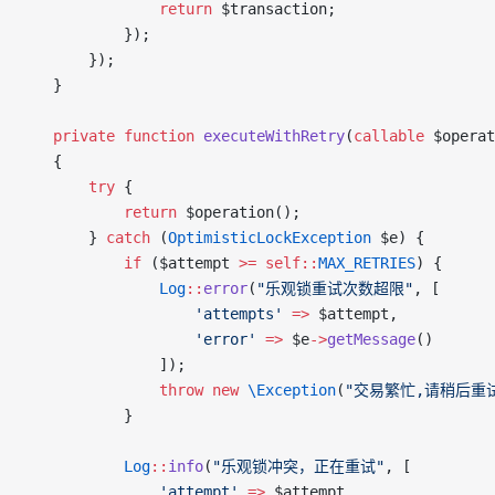
                return
 $transaction;
            });
        });
    }
    private
 function
 executeWithRetry
(
callable
 $operat
    {
        try
 {
            return
 $operation();
        } 
catch
 (
OptimisticLockException
 $e) {
            if
 ($attempt 
>=
 self::
MAX_RETRIES
) {
                Log
::
error
(
"乐观锁重试次数超限"
, [
                    'attempts'
 =>
 $attempt,
                    'error'
 =>
 $e
->
getMessage
()
                ]);
                throw
 new
 \Exception
(
"交易繁忙,请稍后重
            }
            Log
::
info
(
"乐观锁冲突，正在重试"
, [
                'attempt'
 =>
 $attempt,