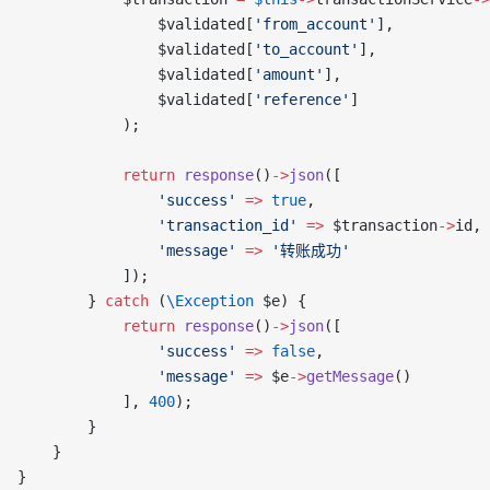
                $validated[
'from_account'
],
                $validated[
'to_account'
],
                $validated[
'amount'
],
                $validated[
'reference'
]
            );
            return
 response
()
->
json
([
                'success'
 =>
 true
,
                'transaction_id'
 =>
 $transaction
->
id,
                'message'
 =>
 '转账成功'
            ]);
        } 
catch
 (
\Exception
 $e) {
            return
 response
()
->
json
([
                'success'
 =>
 false
,
                'message'
 =>
 $e
->
getMessage
()
            ], 
400
);
        }
    }
}