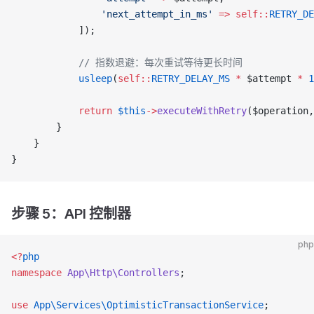
                'next_attempt_in_ms'
 =>
 self::
RETRY_DE
            ]);
            // 指数退避：每次重试等待更长时间
            usleep
(
self::
RETRY_DELAY_MS
 *
 $attempt 
*
 1
            return
 $this
->
executeWithRetry
($operation,
        }
    }
}
步骤 5：API 控制器
php
<?
php
namespace
 App\Http\Controllers
;
use
 App\Services\OptimisticTransactionService
;