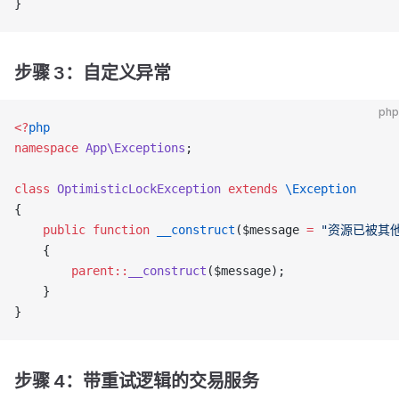
}
步骤 3：自定义异常
php
<?
php
namespace
 App\Exceptions
;
class
 OptimisticLockException
 extends
 \Exception
{
    public
 function
 __construct
($message 
=
 "资源已被其
    {
        parent::
__construct
($message);
    }
}
步骤 4：带重试逻辑的交易服务