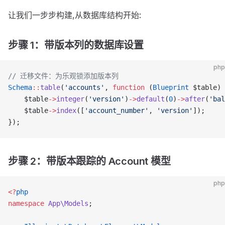
让我们一步步构建,从数据库结构开始:
步骤 1：带版本列的数据库设置
php
// 迁移文件：为乐观锁添加版本列
Schema
::
table
(
'accounts'
, 
function
 (
Blueprint
 $table) 
    $table
->
integer
(
'version'
)
->
default
(
0
)
->
after
(
'bal
    $table
->
index
([
'account_number'
, 
'version'
]);
});
步骤 2：带版本跟踪的 Account 模型
php
<?
php
namespace
 App\Models
;