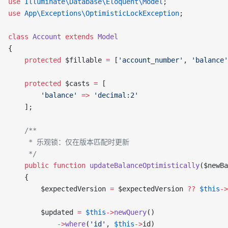
use
 Illuminate\Database\Eloquent\Model
;
use
 App\Exceptions\OptimisticLockException
;
class
 Account
 extends
 Model
{
    protected
 $fillable 
=
 [
'account_number'
, 
'balance'
    protected
 $casts 
=
 [
        'balance'
 =>
 'decimal:2'
    ];
    /**
     * 乐观锁：仅在版本匹配时更新
     */
    public
 function
 updateBalanceOptimistically
($newBa
    {
        $expectedVersion 
=
 $expectedVersion 
??
 $this
->
        $updated 
=
 $this
->
newQuery
()
            ->
where
(
'id'
, 
$this
->
id)