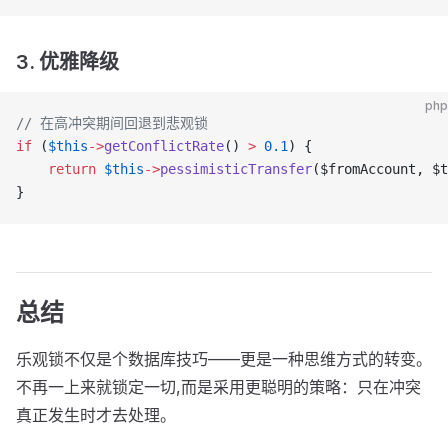
3. 优雅降级
php
// 在高冲突期间回退到悲观锁
if
 (
$this
->
getConflictRate
() 
>
 0.1
) {
    return
 $this
->
pessimisticTransfer
($fromAccount, $t
}
总结
乐观锁不仅是个数据库技巧——更是一种思维方式的转变。
不再一上来就锁定一切,而是采用更聪明的策略：只在冲突
真正发生时才去处理。