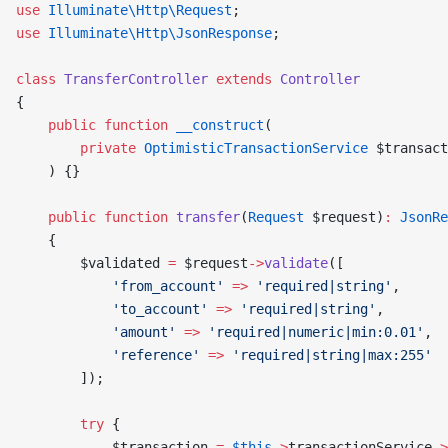
use
 Illuminate\Http\Request
;
use
 Illuminate\Http\JsonResponse
;
class
 TransferController
 extends
 Controller
{
    public
 function
 __construct
(
        private
 OptimisticTransactionService
 $transact
    ) {}
    public
 function
 transfer
(
Request
 $request)
:
 JsonRe
    {
        $validated 
=
 $request
->
validate
([
            'from_account'
 =>
 'required|string'
,
            'to_account'
 =>
 'required|string'
,
            'amount'
 =>
 'required|numeric|min:0.01'
,
            'reference'
 =>
 'required|string|max:255'
        ]);
        try
 {
            $transaction 
=
 $this
->
transactionService
->