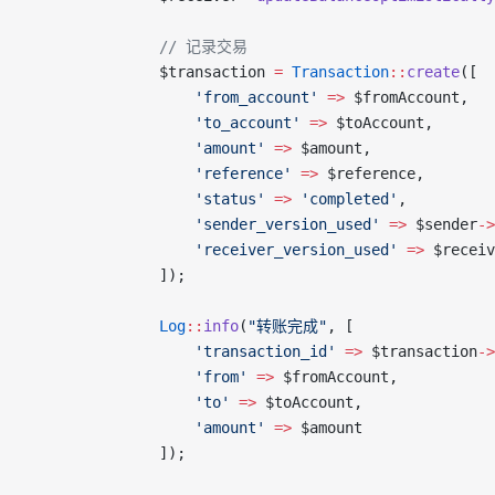
                // 记录交易
                $transaction 
=
 Transaction
::
create
([
                    'from_account'
 =>
 $fromAccount,
                    'to_account'
 =>
 $toAccount,
                    'amount'
 =>
 $amount,
                    'reference'
 =>
 $reference,
                    'status'
 =>
 'completed'
,
                    'sender_version_used'
 =>
 $sender
->
                    'receiver_version_used'
 =>
 $receiv
                ]);
                Log
::
info
(
"转账完成"
, [
                    'transaction_id'
 =>
 $transaction
->
                    'from'
 =>
 $fromAccount,
                    'to'
 =>
 $toAccount,
                    'amount'
 =>
 $amount
                ]);