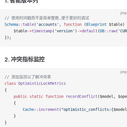
1. 智能版本列
php
// 使用时间戳而不是简单整数,便于更好的调试
Schema
::
table
(
'accounts'
, 
function
 (
Blueprint
 $table) 
    $table
->
timestamp
(
'version'
)
->
default
(
DB
::
raw
(
'CUR
});
2. 冲突指标监控
php
// 添加监控以了解冲突率
class
 OptimisticLockMetrics
{
    public
 static
 function
 recordConflict
($model, $ope
    {
        Cache
::
increment
(
"optimistic_conflicts:{
$model
    }
}