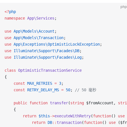
php
<?
php
namespace
 App\Services
;
use
 App\Models\Account
;
use
 App\Models\Transaction
;
use
 App\Exceptions\OptimisticLockException
;
use
 Illuminate\Support\Facades\DB
;
use
 Illuminate\Support\Facades\Log
;
class
 OptimisticTransactionService
{
    const
 MAX_RETRIES
 =
 3
;
    const
 RETRY_DELAY_MS
 =
 50
; 
// 50 毫秒
    public
 function
 transfer
(
string
 $fromAccount, 
stri
    {
        return
 $this
->
executeWithRetry
(
function
() 
use
 
            return
 DB
::
transaction
(
function
() 
use
 ($fr