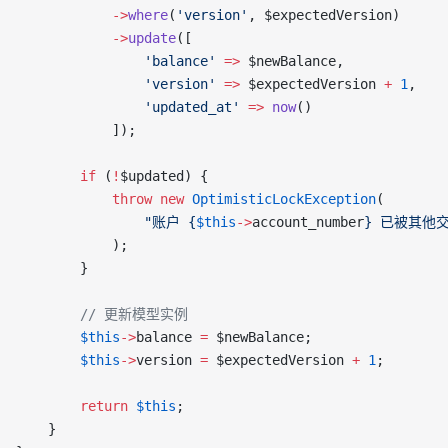
            ->
where
(
'version'
, $expectedVersion)
            ->
update
([
                'balance'
 =>
 $newBalance,
                'version'
 =>
 $expectedVersion 
+
 1
,
                'updated_at'
 =>
 now
()
            ]);
        if
 (
!
$updated) {
            throw
 new
 OptimisticLockException
(
                "账户 {
$this
->
account_number
} 已被其他
            );
        }
        // 更新模型实例
        $this
->
balance 
=
 $newBalance;
        $this
->
version 
=
 $expectedVersion 
+
 1
;
        return
 $this
;
    }