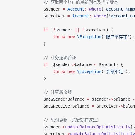
                // 获取两个账户的最新副本及当前版本
                $sender 
=
 Account
::
where
(
'account_numb
                $receiver 
=
 Account
::
where
(
'account_nu
                if
 (
!
$sender 
||
 !
$receiver) {
                    throw
 new
 \Exception
(
'账户不存在'
);
                }
                // 业务逻辑验证
                if
 ($sender
->
balance 
<
 $amount) {
                    throw
 new
 \Exception
(
'余额不足'
);
                }
                // 计算新余额
                $newSenderBalance 
=
 $sender
->
balance 
-
                $newReceiverBalance 
=
 $receiver
->
balan
                // 乐观更新（关键就在这里）
                $sender
->
updateBalanceOptimistically
($
                $receiver
->
updateBalanceOptimistically