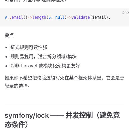
php
v
::
email
()
->
length
(
6
, 
null
)
->
validate
($email);
要点：
链式规则可读性强
规则易复用，适合拆分领域/模块
对非 Laravel 或模块化架构更友好
如果你不希望把校验逻辑写死在某个框架体系里，它会是更
轻量的选择。
symfony/lock —— 并发控制（避免竞
态条件）