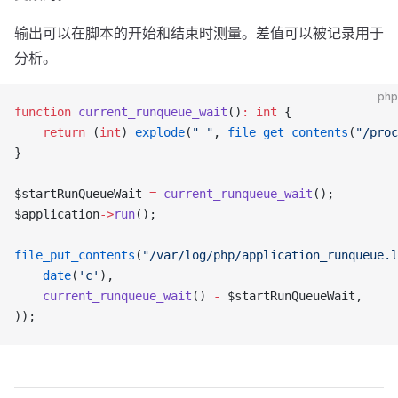
输出可以在脚本的开始和结束时测量。差值可以被记录用于
分析。
php
function
 current_runqueue_wait
()
:
 int
 {
    return
 (
int
) 
explode
(
" "
, 
file_get_contents
(
"/proc
}
$startRunQueueWait 
=
 current_runqueue_wait
();
$application
->
run
();
file_put_contents
(
"/var/log/php/application_runqueue.l
    date
(
'c'
),
    current_runqueue_wait
() 
-
 $startRunQueueWait,
));