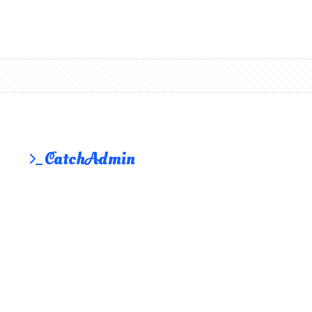
CatchAdmin
一款功能完备的 PHP 后台管理框架，让后台开发更简单
© 2018 ~ 2026 CatchAdmin
关于我们
官网