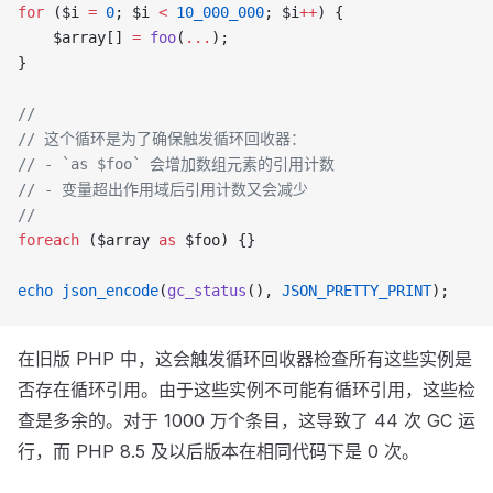
for
 ($i 
=
 0
; $i 
<
 10_000_000
; $i
++
) {
    $array[] 
=
 foo
(
...
);
}
//
// 这个循环是为了确保触发循环回收器：
// - `as $foo` 会增加数组元素的引用计数
// - 变量超出作用域后引用计数又会减少
//
foreach
 ($array 
as
 $foo) {}
echo
 json_encode
(
gc_status
(), 
JSON_PRETTY_PRINT
);
在旧版 PHP 中，这会触发循环回收器检查所有这些实例是
否存在循环引用。由于这些实例不可能有循环引用，这些检
查是多余的。对于 1000 万个条目，这导致了 44 次 GC 运
行，而 PHP 8.5 及以后版本在相同代码下是 0 次。