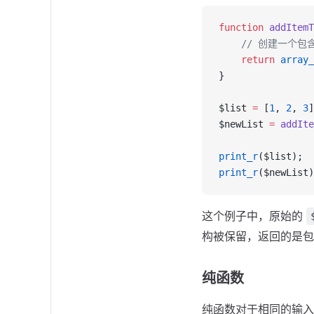
function
 addItemT
    // 创建一个
    return
 array_
}
$list 
=
 [
1
, 
2
, 
3
]
$newList 
=
 addIte
print_r
($list);  
print_r
($newList)
这个例子中，原始的
构被保留，返回的是包
纯函数
纯函数对于相同的输入