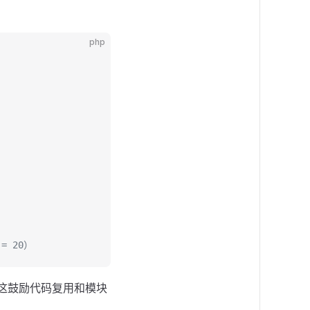
php
 = 20）
这鼓励代码复用和模块