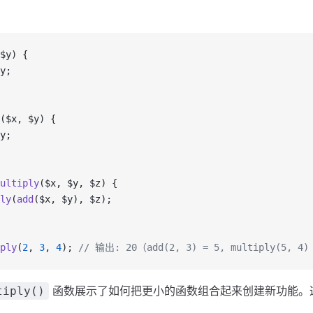
$y) {
y;
($x, $y) {
y;
ultiply
($x, $y, $z) {
ly
(
add
($x, $y), $z);
ply
(
2
, 
3
, 
4
); 
// 输出: 20（add(2, 3) = 5, multiply(5, 4)
函数展示了如何把更小的函数组合起来创建新功能。
tiply()