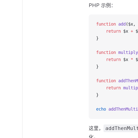
PHP 示例：
function
 add
($x, 
    return
 $x 
+
 $
}
function
 multiply
    return
 $x 
*
 $
}
function
 addThenM
    return
 multip
}
echo
 addThenMulti
这里，
addThenMul
化。