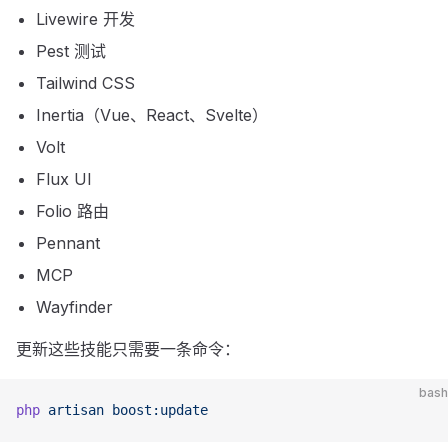
Livewire 开发
Pest 测试
Tailwind CSS
Inertia（Vue、React、Svelte）
Volt
Flux UI
Folio 路由
Pennant
MCP
Wayfinder
更新这些技能只需要一条命令：
bash
php
 artisan
 boost:update