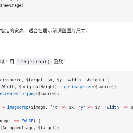
$newImage);
指定的宽高，适合在展示前调整图片尺寸。
区域？用
函数：
imagecrop()
e
($source, $target, $x, $y, $width, $height) {
lWidth, $originalHeight) 
=
 getimagesize
($source);
ecreatefromjpeg
($source);
 
=
 imagecrop
($image, [
'x'
 =>
 $x, 
'y'
 =>
 $y, 
'width'
 =>
 $
mage 
!==
 FALSE
) {
($croppedImage, $target);