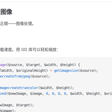
理图像
正题——图像处理。
载速度。用 GD 库可以轻松缩放：
age
($source, $target, $width, $height) {
lWidth, $originalHeight) 
=
 getimagesize
($source);
ecreatefromjpeg
($source);
magecreatetruecolor
($width, $height);
zed
($newImage, $image, 
0
, 
0
, 
0
, 
0
, $width, $height, $ori
wImage, $target);
$image);