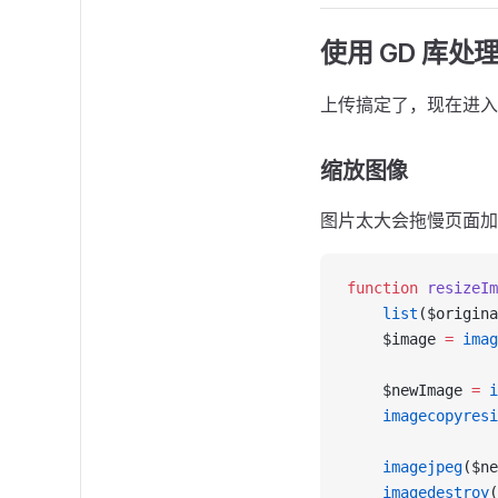
使用 GD 库处
上传搞定了，现在进入
缩放图像
图片太大会拖慢页面加
function
 resizeIm
    list
($origina
    $image 
=
 imag
    $newImage 
=
 i
    imagecopyresi
    imagejpeg
($ne
    imagedestroy
(