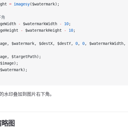
ght 
=
 imagesy
($watermark);
下角
geWidth 
-
 $watermarkWidth 
-
 10
;
geHeight 
-
 $watermarkHeight 
-
 10
;
age, $watermark, $destX, $destY, 
0
, 
0
, $watermarkWidth, 
age, $targetPath);
$image);
$watermark);
格式的水印叠加到图片右下角。
缩略图