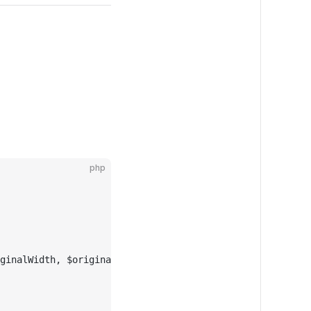
php
ginalWidth, $originalHeight);