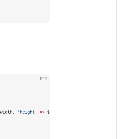
php
width, 
'height'
 =>
 $height]);