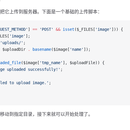
把它上传到服务器。下面是一个基础的上传脚本：
UEST_METHOD'
] 
==
 'POST'
 &&
 isset
($_FILES[
'image'
])) {
LES[
'image'
];
'uploads/'
;
 $uploadDir 
.
 basename
($image[
'name'
]);
aded_file
($image[
'tmp_name'
], $uploadFile)) {
ge uploaded successfully!'
;
led to upload image.'
;
移动到指定目录，接下来就可以开始处理了。