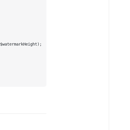
$watermarkHeight);