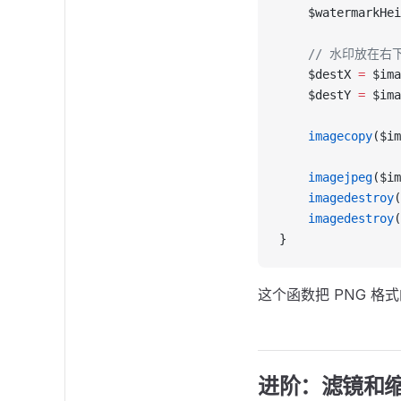
    $watermarkHei
    // 水印放在右
    $destX 
=
 $ima
    $destY 
=
 $ima
    imagecopy
($im
    imagejpeg
($im
    imagedestroy
(
    imagedestroy
(
}
这个函数把 PNG 
进阶：滤镜和