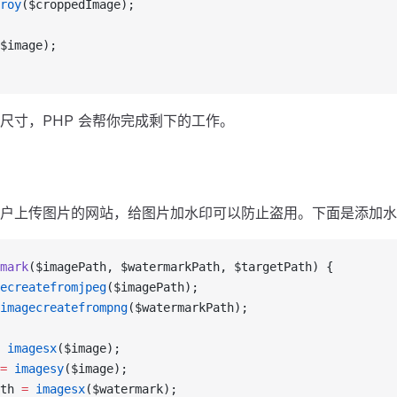
roy
($croppedImage);
$image);
尺寸，PHP 会帮你完成剩下的工作。
户上传图片的网站，给图片加水印可以防止盗用。下面是添加水
mark
($imagePath, $watermarkPath, $targetPath) {
ecreatefromjpeg
($imagePath);
imagecreatefrompng
($watermarkPath);
 imagesx
($image);
=
 imagesy
($image);
th 
=
 imagesx
($watermark);