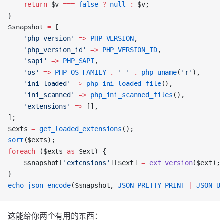
    return
 $v 
===
 false
 ?
 null
 :
 $v;
}
$snapshot 
=
 [
    'php_version'
 =>
 PHP_VERSION
,
    'php_version_id'
 =>
 PHP_VERSION_ID
,
    'sapi'
 =>
 PHP_SAPI
,
    'os'
 =>
 PHP_OS_FAMILY
 .
 ' '
 .
 php_uname
(
'r'
),
    'ini_loaded'
 =>
 php_ini_loaded_file
(),
    'ini_scanned'
 =>
 php_ini_scanned_files
(),
    'extensions'
 =>
 [],
];
$exts 
=
 get_loaded_extensions
();
sort
($exts);
foreach
 ($exts 
as
 $ext) {
    $snapshot[
'extensions'
][$ext] 
=
 ext_version
($ext);
}
echo
 json_encode
($snapshot, 
JSON_PRETTY_PRINT
 |
 JSON_U
这能给你两个有用的东西：