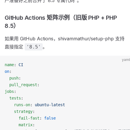
产准备好之前合并了 8.5 专属代码"。
GitHub Actions 矩阵示例（旧版 PHP + PHP
8.5）
如果用 GitHub Actions，shivammathur/setup-php 支持
直接指定
。
'8.5'
yaml
name
: 
CI
on
:
  push
:
  pull_request
:
jobs
:
  tests
:
    runs-on
: 
ubuntu-latest
    strategy
:
      fail-fast
: 
false
      matrix
: