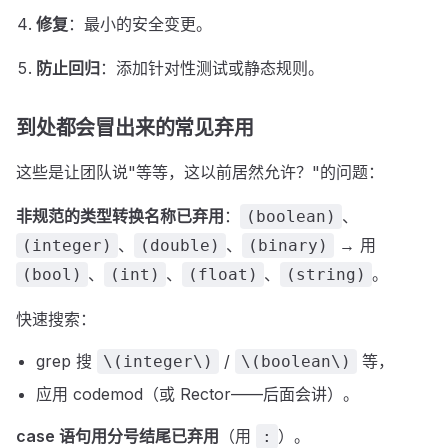
修复
：最小的安全变更。
防止回归
：添加针对性测试或静态规则。
到处都会冒出来的常见弃用
这些是让团队说"等等，这以前居然允许？"的问题：
非规范的类型转换名称已弃用
：
、
(boolean)
、
、
→ 用
(integer)
(double)
(binary)
、
、
、
。
(bool)
(int)
(float)
(string)
快速搜索：
grep 搜
/
等，
\(integer\)
\(boolean\)
应用 codemod（或 Rector——后面会讲）。
case 语句用分号结尾已弃用
（用
）。
: