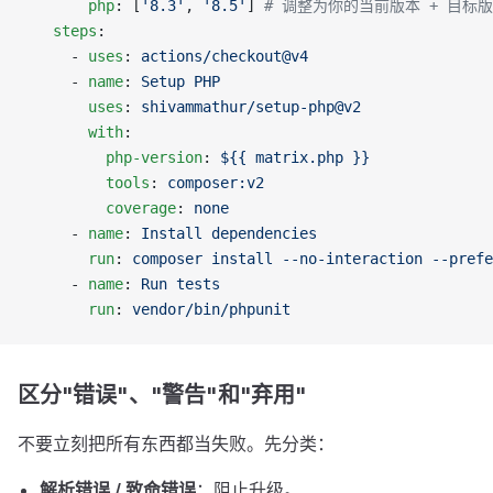
        php
: [
'8.3'
, 
'8.5'
] 
# 调整为你的当前版本 + 目标
    steps
:
      - 
uses
: 
actions/checkout@v4
      - 
name
: 
Setup PHP
        uses
: 
shivammathur/setup-php@v2
        with
:
          php-version
: 
${{ matrix.php }}
          tools
: 
composer:v2
          coverage
: 
none
      - 
name
: 
Install dependencies
        run
: 
composer install --no-interaction --prefe
      - 
name
: 
Run tests
        run
: 
vendor/bin/phpunit
区分"错误"、"警告"和"弃用"
不要立刻把所有东西都当失败。先分类：
解析错误 / 致命错误
：阻止升级。