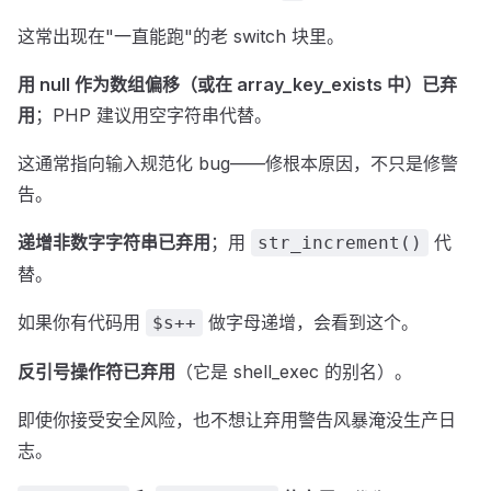
这常出现在"一直能跑"的老 switch 块里。
用 null 作为数组偏移（或在 array_key_exists 中）已弃
用
；PHP 建议用空字符串代替。
这通常指向输入规范化 bug——修根本原因，不只是修警
告。
递增非数字字符串已弃用
；用
代
str_increment()
替。
如果你有代码用
做字母递增，会看到这个。
$s++
反引号操作符已弃用
（它是 shell_exec 的别名）。
即使你接受安全风险，也不想让弃用警告风暴淹没生产日
志。