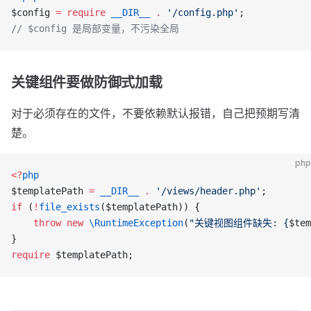
$config 
=
 require
 __DIR__
 .
 '/config.php'
;
// $config 是局部变量，不污染全局
关键组件要做防御式加载
对于必须存在的文件，不要依赖默认报错，自己把预期写清
楚。
php
<?
php
$templatePath 
=
 __DIR__
 .
 '/views/header.php'
;
if
 (
!
file_exists
($templatePath)) {
    throw
 new
 \RuntimeException
(
"关键视图组件缺失: {
$tem
}
require
 $templatePath;