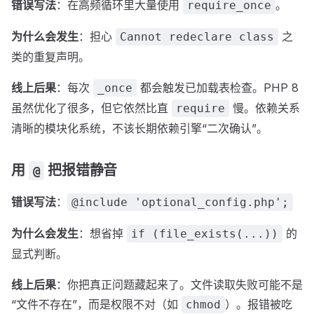
错误写法
：在高频循环里大量使用
。
require_once
为什么会发生
：担心
之
Cannot redeclare class
类的重复声明。
线上后果
：每次
都会触发已加载表检查。PHP 8
_once
虽然优化了很多，但它依然比直
慢。依赖关系
require
清晰的模块化系统，不该长期依赖引擎“二次确认”。
用
把报错静音
@
错误写法
：
@include 'optional_config.php';
为什么会发生
：想省掉
的
if (file_exists(...))
显式判断。
线上后果
：你把真正问题藏起来了。文件读取失败可能不是
“文件不存在”，而是权限不对（如
）。报错被吃
chmod