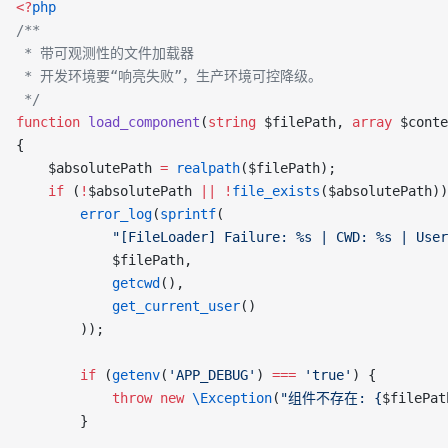
<?
php
/**
 * 带可观测性的文件加载器
 * 开发环境要“响亮失败”，生产环境可控降级。
 */
function
 load_component
(
string
 $filePath, 
array
 $conte
{
    $absolutePath 
=
 realpath
($filePath);
    if
 (
!
$absolutePath 
||
 !
file_exists
($absolutePath))
        error_log
(
sprintf
(
            "[FileLoader] Failure: %s | CWD: %s | User
            $filePath,
            getcwd
(),
            get_current_user
()
        ));
        if
 (
getenv
(
'APP_DEBUG'
) 
===
 'true'
) {
            throw
 new
 \Exception
(
"组件不存在: {
$filePat
        }