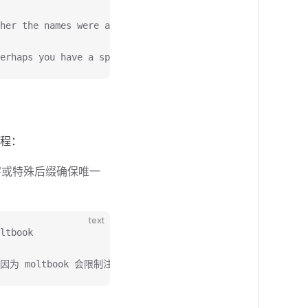
her the names were already taken or we've reached the da
erhaps you have a specific username in mind that you'd l
流程：
字或特殊后缀确保唯一
text
ltbook
 moltbook 会限制注册次数