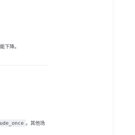
能下降。
。其他场
ude_once