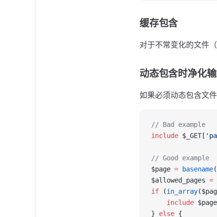
缓存包含
对于不常变化的文件（如配
动态包含时净化输
如果必须动态包含文件
// Bad example
include
 $_GET[
'pa
// Good example
$page 
=
 basename
(
$allowed_pages 
=
 
if
 (
in_array
($pag
    include
 $page
} 
else
 {