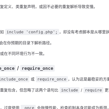
复定义、类重复声明，或因不必要的重复解析导致变慢。
，如
，却没有考虑脚本是从哪里
include 'config.php';
 总会在你预期的目录下解析路径。
或在不同环境行为不一致。
/
e_once
require_once
或
，认为这是最稳妥的方
include_once
require_once
被重复包含，但忽略了这两个语句比
/
更
include
require
中，过度使用
会拖慢性能，检查机制本身可能成为瓶颈
_once