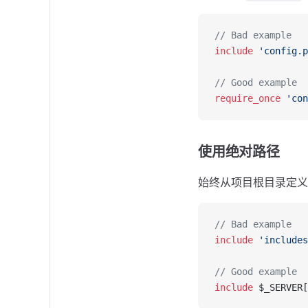
// Bad example
include
 'config.p
// Good example
require_once
 'con
使用绝对路径
始终从项目根目录定义
// Bad example
include
 'includes
// Good example
include
 $_SERVER[