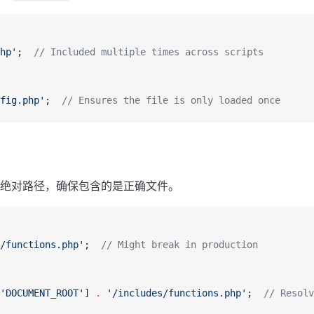
hp'
;  
// Included multiple times across scripts
fig.php'
;  
// Ensures the file is only loaded once
绝对路径，确保包含的是正确文件。
/functions.php'
;  
// Might break in production
'DOCUMENT_ROOT'
] 
.
 '/includes/functions.php'
;  
// Resolv