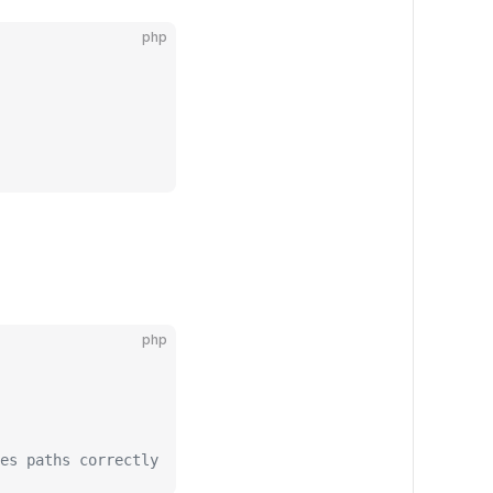
php
php
es paths correctly