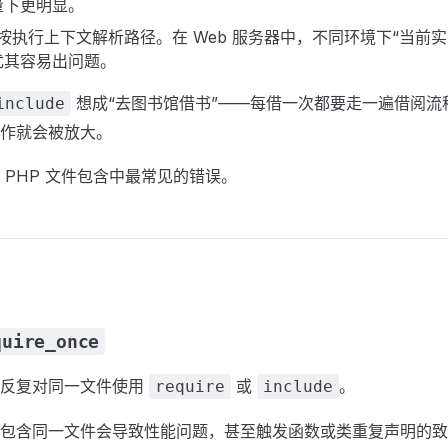
量下更明显。
会按执行上下文解析路径。在 Web 服务器中，不同环境下“当前
尤其容易出问题。
想成“去图书馆借书”——每借一次都要走一遍借阅流
include
作就会被放大。
 PHP 文件包含中最常见的错误。
quire_once
置反复对同一文件使用
或
。
require
include
包含同一文件会导致性能问题，甚至触发函数或类重复声明的致