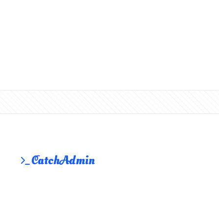
CatchAdmin
一款功能完备的 PHP 后台管理框架，让后台开发更简单
© 2018 ~ 2026 CatchAdmin