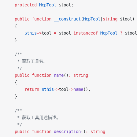
    protected
 McpTool
 $tool;
    public
 function
 __construct
(
McpTool
|
string
 $tool)
    {
        $this
->
tool 
=
 $tool 
instanceof
 McpTool
 ?
 $tool
    }
    /**
     * 获取工具名。
     */
    public
 function
 name
()
:
 string
    {
        return
 $this
->
tool
->
name
();
    }
    /**
     * 获取工具用途描述。
     */
    public
 function
 description
()
:
 string