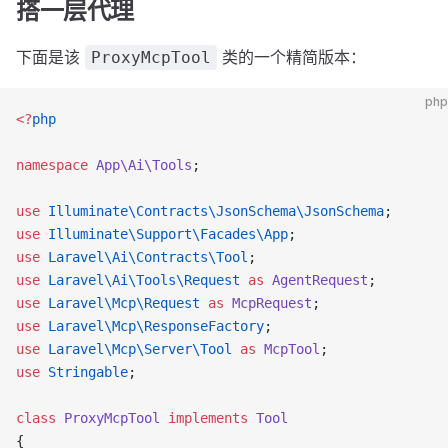
搭一层代理
下面是该
类的一个精简版本：
ProxyMcpTool
php
<?
php
namespace
 App\Ai\Tools
;
use
 Illuminate\Contracts\JsonSchema\JsonSchema
;
use
 Illuminate\Support\Facades\App
;
use
 Laravel\Ai\Contracts\Tool
;
use
 Laravel\Ai\Tools\Request
 as
 AgentRequest
;
use
 Laravel\Mcp\Request
 as
 McpRequest
;
use
 Laravel\Mcp\ResponseFactory
;
use
 Laravel\Mcp\Server\Tool
 as
 McpTool
;
use
 Stringable
;
class
 ProxyMcpTool
 implements
 Tool
{