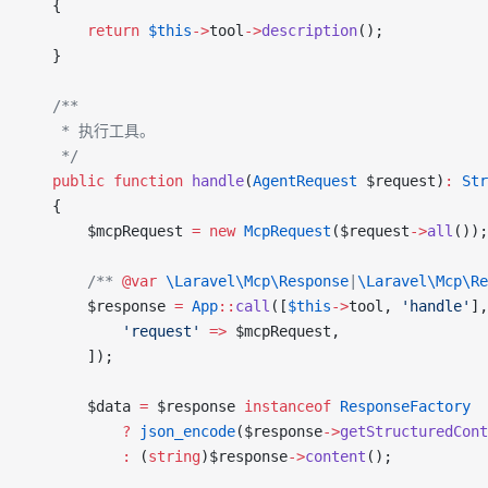
    {
        return
 $this
->
tool
->
description
();
    }
    /**
     * 执行工具。
     */
    public
 function
 handle
(
AgentRequest
 $request)
:
 Str
    {
        $mcpRequest 
=
 new
 McpRequest
($request
->
all
());
        /** 
@var
 \Laravel\Mcp\Response
|
\Laravel\Mcp\Re
        $response 
=
 App
::
call
([
$this
->
tool, 
'handle'
],
            'request'
 =>
 $mcpRequest,
        ]);
        $data 
=
 $response 
instanceof
 ResponseFactory
            ?
 json_encode
($response
->
getStructuredCont
            :
 (
string
)$response
->
content
();