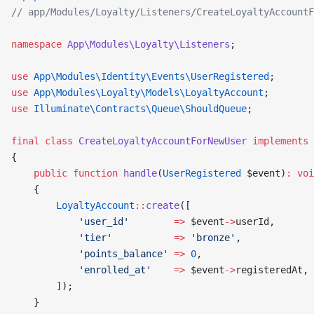
// app/Modules/Loyalty/Listeners/CreateLoyaltyAccountF
namespace
 App\Modules\Loyalty\Listeners
;
use
 App\Modules\Identity\Events\UserRegistered
;
use
 App\Modules\Loyalty\Models\LoyaltyAccount
;
use
 Illuminate\Contracts\Queue\ShouldQueue
;
final
 class
 CreateLoyaltyAccountForNewUser
 implements
 
{
    public
 function
 handle
(
UserRegistered
 $event)
:
 voi
    {
        LoyaltyAccount
::
create
([
            'user_id'
        =>
 $event
->
userId,
            'tier'
           =>
 'bronze'
,
            'points_balance'
 =>
 0
,
            'enrolled_at'
    =>
 $event
->
registeredAt,
        ]);
    }