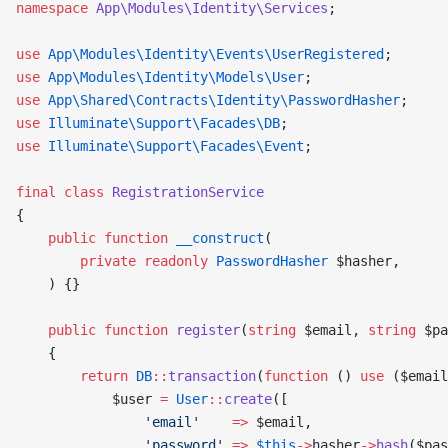
namespace
 App\Modules\Identity\Services
;
use
 App\Modules\Identity\Events\UserRegistered
;
use
 App\Modules\Identity\Models\User
;
use
 App\Shared\Contracts\Identity\PasswordHasher
;
use
 Illuminate\Support\Facades\DB
;
use
 Illuminate\Support\Facades\Event
;
final
 class
 RegistrationService
{
    public
 function
 __construct
(
        private
 readonly
 PasswordHasher
 $hasher,
    ) {}
    public
 function
 register
(
string
 $email, 
string
 $pa
    {
        return
 DB
::
transaction
(
function
 () 
use
 ($email
            $user 
=
 User
::
create
([
                'email'
    =>
 $email,
                'password'
 =>
 $this
->
hasher
->
hash
($pas