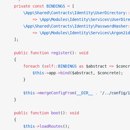
    private
 const
 BINDINGS
 =
 [
        \App\Shared\Contracts\Identity\UserDirectory
::
            =>
 \App\Modules\Identity\Services\UserDire
        \App\Shared\Contracts\Identity\PasswordHasher
:
            =>
 \App\Modules\Identity\Services\Argon2id
    ];
    public
 function
 register
()
:
 void
    {
        foreach
 (
self::
BINDINGS
 as
 $abstract 
=>
 $concr
            $this
->
app
->
bind
($abstract, $concrete);
        }
        $this
->
mergeConfigFrom
(
__DIR__
 .
 '/../config/i
    }
    public
 function
 boot
()
:
 void
    {
        $this
->
loadRoutes
();