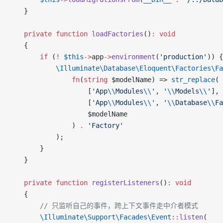
    }
    private
 function
 loadFactories
()
:
 void
    {
        if
 (
!
 $this
->
app
->
environment
(
'production'
)) {
            \Illuminate\Database\Eloquent\Factories\Fa
                fn
(
string
 $modelName) => 
str_replace
(
                    [
'App
\\
Modules
\\
'
, 
'
\\
Models
\\
'
],
                    [
'App
\\
Modules
\\
'
, 
'
\\
Database
\\
Fa
                    $modelName
                ) 
.
 'Factory'
            );
        }
    }
    private
 function
 registerListeners
()
:
 void
    {
        // 只监听自己的事件，跨上下文事件走中介者模式
        \Illuminate\Support\Facades\Event
::
listen
(