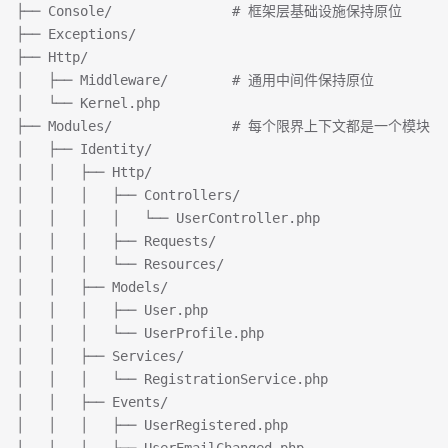
├── Console/               # 框架层基础设施保持原位
├── Exceptions/
├── Http/
│   ├── Middleware/        # 通用中间件保持原位
│   └── Kernel.php
├── Modules/               # 每个限界上下文都是一个模块
│   ├── Identity/
│   │   ├── Http/
│   │   │   ├── Controllers/
│   │   │   │   └── UserController.php
│   │   │   ├── Requests/
│   │   │   └── Resources/
│   │   ├── Models/
│   │   │   ├── User.php
│   │   │   └── UserProfile.php
│   │   ├── Services/
│   │   │   └── RegistrationService.php
│   │   ├── Events/
│   │   │   ├── UserRegistered.php