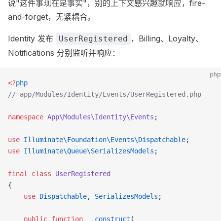
说"这件事现在是事实"，别的上下文感兴趣就响应，fire-
and-forget，无紧耦合。
Identity 发布
，Billing、Loyalty、
UserRegistered
Notifications 分别监听并响应：
php
<?
php
// app/Modules/Identity/Events/UserRegistered.php
namespace
 App\Modules\Identity\Events
;
use
 Illuminate\Foundation\Events\Dispatchable
;
use
 Illuminate\Queue\SerializesModels
;
final
 class
 UserRegistered
{
    use
 Dispatchable
, 
SerializesModels
;
    public
 function
 __construct
(