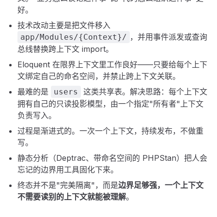
好。
技术改动主要是把文件移入
，并用事件派发或查询
app/Modules/{Context}/
总线替换跨上下文 import。
Eloquent 在限界上下文里工作良好——只要给每个上下
文绑定自己的命名空间，并禁止跨上下文关联。
最难的是
这类共享表。解决思路：每个上下文
users
拥有自己的只读投影模型，由一个指定"所有者"上下文
负责写入。
过程是渐进式的。一次一个上下文，持续发布，不做重
写。
静态分析（Deptrac、带命名空间的 PHPStan）把人会
忘记的边界用工具固化下来。
终态并不是"完美隔离"，而是
边界足够强，一个上下文
不需要读别的上下文就能被理解
。