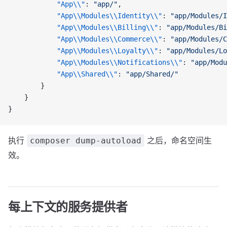
            "App\\"
: 
"app/"
,
            "App\\Modules\\Identity\\"
: 
"app/Modules/I
            "App\\Modules\\Billing\\"
: 
"app/Modules/B
            "App\\Modules\\Commerce\\"
: 
"app/Modules/C
            "App\\Modules\\Loyalty\\"
: 
"app/Modules/L
            "App\\Modules\\Notifications\\"
: 
"app/Modu
            "App\\Shared\\"
: 
"app/Shared/"
        }
    }
}
执行
之后，命名空间生
composer dump-autoload
效。
每上下文的服务提供者