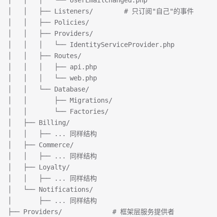
│   │   │   └── UserEmailChanged.php
│   │   ├── Listeners/        # 只订阅"自己"的事件
│   │   ├── Policies/
│   │   ├── Providers/
│   │   │   └── IdentityServiceProvider.php
│   │   ├── Routes/
│   │   │   ├── api.php
│   │   │   └── web.php
│   │   └── Database/
│   │       ├── Migrations/
│   │       └── Factories/
│   ├── Billing/
│   │   ├── ... 同样结构
│   ├── Commerce/
│   │   ├── ... 同样结构
│   ├── Loyalty/
│   │   ├── ... 同样结构
│   └── Notifications/
│       ├── ... 同样结构
├── Providers/             # 框架层服务提供者