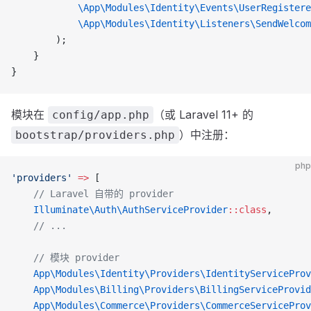
            \App\Modules\Identity\Events\UserRegistere
            \App\Modules\Identity\Listeners\SendWelcom
        );
    }
}
模块在
（或 Laravel 11+ 的
config/app.php
）中注册：
bootstrap/providers.php
php
'providers'
 =>
 [
    // Laravel 自带的 provider
    Illuminate\Auth\AuthServiceProvider
::class
,
    // ...
    // 模块 provider
    App\Modules\Identity\Providers\IdentityServiceProv
    App\Modules\Billing\Providers\BillingServiceProvid
    App\Modules\Commerce\Providers\CommerceServiceProv