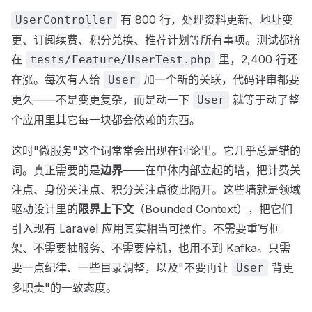
有 800 行，处理资料更新、地址变
UserController
更、订阅续费、积分兑换、推荐计划等所有事项。测试都挤
在
里，2,400 行还
tests/Feature/UserTest.php
在涨。每次有人给
加一个新的关联，代码评审都要
User
更久——不是变更复杂，而是动一下
就等于动了整
User
个应用里其它每一块都会依赖的东西。
这时"微服务"这个词常常会出现在讨论里。它几乎总是错的
词。真正需要的是
边界
——在单体内部立起的墙，把计费关
注点、身份关注点、积分关注点彼此隔开。这些墙就是领域
驱动设计里的
限界上下文
（Bounded Context），把它们
引入现有 Laravel 应用其实相当可操作。不需要重写框
架、不需要抽服务、不需要停机，也用不到 Kafka。只需
要一点纪律、一些目录调整，以及"不要再让
背更
User
多职责"的一致态度。