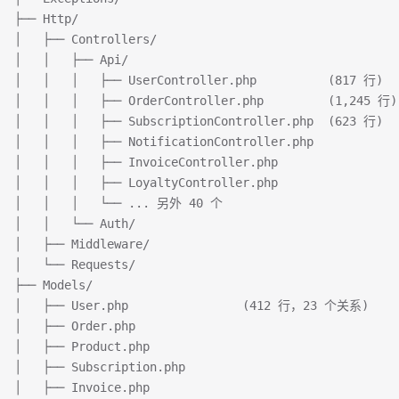
├── Http/
│   ├── Controllers/
│   │   ├── Api/
│   │   │   ├── UserController.php          (817 行)
│   │   │   ├── OrderController.php         (1,245 行)
│   │   │   ├── SubscriptionController.php  (623 行)
│   │   │   ├── NotificationController.php
│   │   │   ├── InvoiceController.php
│   │   │   ├── LoyaltyController.php
│   │   │   └── ... 另外 40 个
│   │   └── Auth/
│   ├── Middleware/
│   └── Requests/
├── Models/
│   ├── User.php                (412 行，23 个关系)
│   ├── Order.php
│   ├── Product.php
│   ├── Subscription.php
│   ├── Invoice.php