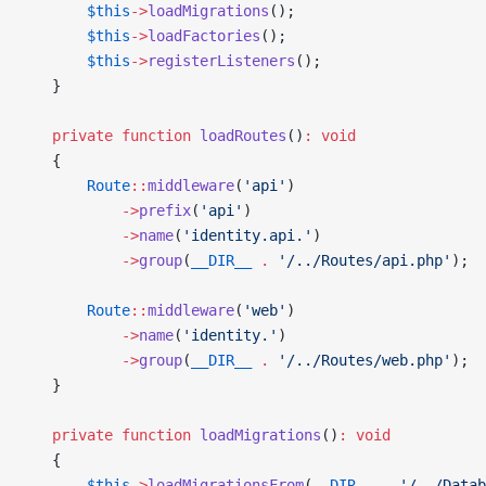
        $this
->
loadMigrations
();
        $this
->
loadFactories
();
        $this
->
registerListeners
();
    }
    private
 function
 loadRoutes
()
:
 void
    {
        Route
::
middleware
(
'api'
)
            ->
prefix
(
'api'
)
            ->
name
(
'identity.api.'
)
            ->
group
(
__DIR__
 .
 '/../Routes/api.php'
);
        Route
::
middleware
(
'web'
)
            ->
name
(
'identity.'
)
            ->
group
(
__DIR__
 .
 '/../Routes/web.php'
);
    }
    private
 function
 loadMigrations
()
:
 void
    {
        $this
->
loadMigrationsFrom
(
__DIR__
 .
 '/../Datab