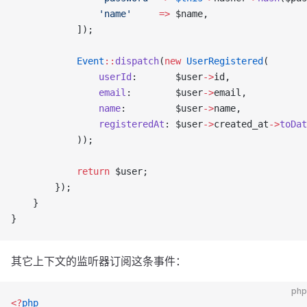
                'name'
     =>
 $name,
            ]);
            Event
::
dispatch
(
new
 UserRegistered
(
                userId
:       $user
->
id,
                email
:        $user
->
email,
                name
:         $user
->
name,
                registeredAt
: $user
->
created_at
->
toDat
            ));
            return
 $user;
        });
    }
}
其它上下文的监听器订阅这条事件：
php
<?
php