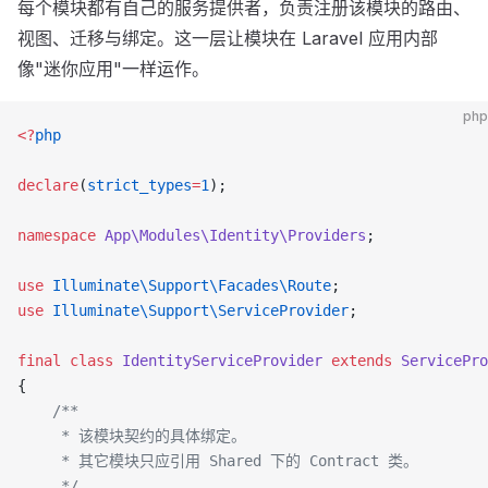
每个模块都有自己的服务提供者，负责注册该模块的路由、
视图、迁移与绑定。这一层让模块在 Laravel 应用内部
像"迷你应用"一样运作。
php
<?
php
declare
(
strict_types
=
1
);
namespace
 App\Modules\Identity\Providers
;
use
 Illuminate\Support\Facades\Route
;
use
 Illuminate\Support\ServiceProvider
;
final
 class
 IdentityServiceProvider
 extends
 ServicePro
{
    /**
     * 该模块契约的具体绑定。
     * 其它模块只应引用 Shared 下的 Contract 类。
     */