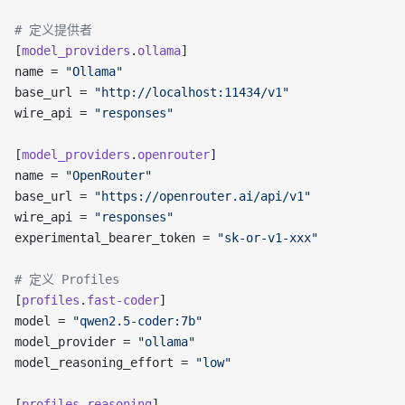
# 定义提供者
[
model_providers
.
ollama
]
name = 
"Ollama"
base_url = 
"http://localhost:11434/v1"
wire_api = 
"responses"
[
model_providers
.
openrouter
]
name = 
"OpenRouter"
base_url = 
"https://openrouter.ai/api/v1"
wire_api = 
"responses"
experimental_bearer_token = 
"sk-or-v1-xxx"
# 定义 Profiles
[
profiles
.
fast-coder
]
model = 
"qwen2.5-coder:7b"
model_provider = 
"ollama"
model_reasoning_effort = 
"low"
[
profiles
.
reasoning
]