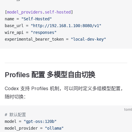
[
model_providers
.
self-hosted
]
name = 
"Self-Hosted"
base_url = 
"http://192.168.1.100:8080/v1"
wire_api = 
"responses"
experimental_bearer_token = 
"local-dev-key"
Profiles 配置 多模型自由切换
Codex 支持 Profiles 机制，可以同时定义多组模型配置，
随时切换：
toml
# 默认配置
model = 
"gpt-oss:120b"
model_provider = 
"ollama"