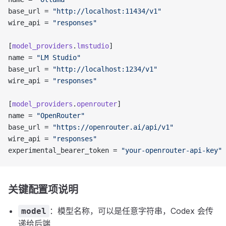
base_url = 
"http://localhost:11434/v1"
wire_api = 
"responses"
[
model_providers
.
lmstudio
]
name = 
"LM Studio"
base_url = 
"http://localhost:1234/v1"
wire_api = 
"responses"
[
model_providers
.
openrouter
]
name = 
"OpenRouter"
base_url = 
"https://openrouter.ai/api/v1"
wire_api = 
"responses"
experimental_bearer_token = 
"your-openrouter-api-key"
关键配置项说明
：模型名称，可以是任意字符串，Codex 会传
model
递给后端