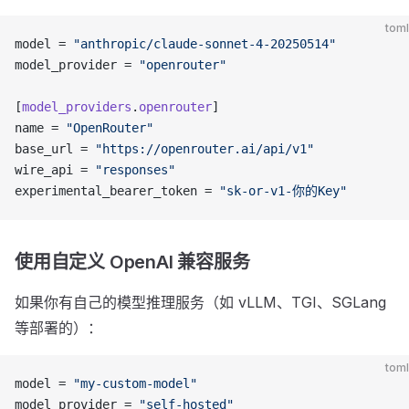
toml
model = 
"anthropic/claude-sonnet-4-20250514"
model_provider = 
"openrouter"
[
model_providers
.
openrouter
]
name = 
"OpenRouter"
base_url = 
"https://openrouter.ai/api/v1"
wire_api = 
"responses"
experimental_bearer_token = 
"sk-or-v1-你的Key"
使用自定义 OpenAI 兼容服务
如果你有自己的模型推理服务（如 vLLM、TGI、SGLang
等部署的）：
toml
model = 
"my-custom-model"
model_provider = 
"self-hosted"