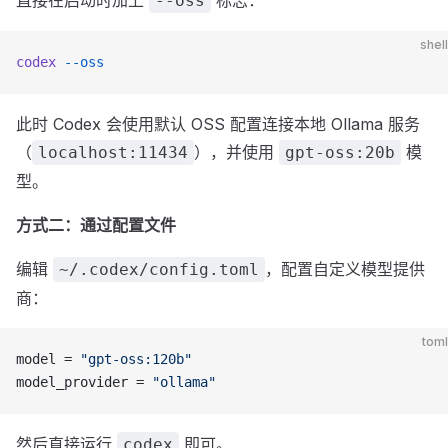
直接在启动时加上
标志：
--oss
shell
codex
 --oss
此时 Codex 会使用默认 OSS 配置连接本地 Ollama 服务
（
），并使用
模
localhost:11434
gpt-oss:20b
型。
方式二：通过配置文件
编辑
，配置自定义模型提供
~/.codex/config.toml
商：
toml
model = 
"gpt-oss:120b"
model_provider = 
"ollama"
然后直接运行
即可。
codex