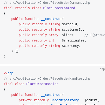
// src/Application/Order/PlaceOrderCommand.php
final
 readonly
 class
 PlaceOrderCommand
{
    public
 function
 __construct
(
        public
 readonly
 string
 $orderId,
        public
 readonly
 string
 $customerId,
        public
 readonly
 array
  $lines,     
// [{produc
        public
 readonly
 int
    $shippingFee,
        public
 readonly
 string
 $currency,
    ) {}
}
php
<?
php
// src/Application/Order/PlaceOrderHandler.php
final
 class
 PlaceOrderHandler
{
    public
 function
 __construct
(
        private
 readonly
 OrderRepository
   $orders,