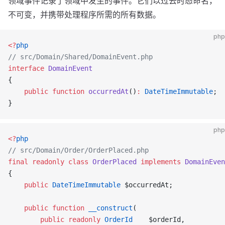
领域事件记录了领域中发生的事件。它们以过去时态命名，
不可变，并携带处理程序所需的所有数据。
php
<?
php
// src/Domain/Shared/DomainEvent.php
interface
 DomainEvent
{
    public
 function
 occurredAt
()
:
 DateTimeImmutable
;
}
php
<?
php
// src/Domain/Order/OrderPlaced.php
final
 readonly
 class
 OrderPlaced
 implements
 DomainEven
{
    public
 DateTimeImmutable
 $occurredAt;
    public
 function
 __construct
(
        public
 readonly
 OrderId
    $orderId,