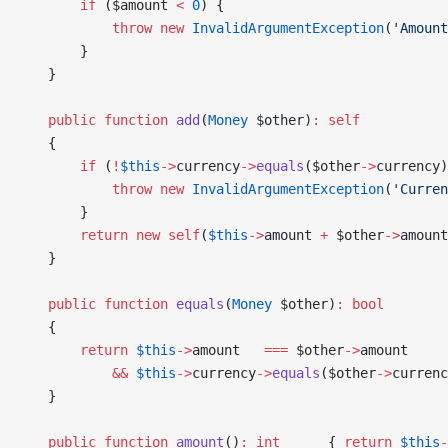
        if
 ($amount 
<
 0
) {
            throw
 new
 InvalidArgumentException
(
'Amount
        }
    }
    public
 function
 add
(
Money
 $other)
:
 self
    {
        if
 (
!
$this
->
currency
->
equals
($other
->
currency)
            throw
 new
 InvalidArgumentException
(
'Curren
        }
        return
 new
 self
(
$this
->
amount 
+
 $other
->
amount
    }
    public
 function
 equals
(
Money
 $other)
:
 bool
    {
        return
 $this
->
amount   
===
 $other
->
amount
            &&
 $this
->
currency
->
equals
($other
->
currenc
    }
    public
 function
 amount
()
:
 int
      { 
return
 $this
-