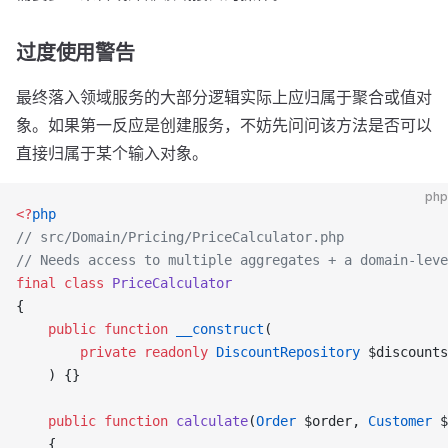
过度使用警告
最终落入领域服务的大部分逻辑实际上应归属于聚合或值对
象。如果第一反应是创建服务，不妨先问问该方法是否可以
直接归属于某个输入对象。
php
<?
php
// src/Domain/Pricing/PriceCalculator.php
// Needs access to multiple aggregates + a domain-leve
final
 class
 PriceCalculator
{
    public
 function
 __construct
(
        private
 readonly
 DiscountRepository
 $discounts
    ) {}
    public
 function
 calculate
(
Order
 $order, 
Customer
 $
    {