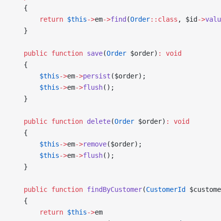
    {
        return
 $this
->
em
->
find
(
Order
::class
, $id
->
valu
    }
    public
 function
 save
(
Order
 $order)
:
 void
    {
        $this
->
em
->
persist
($order);
        $this
->
em
->
flush
();
    }
    public
 function
 delete
(
Order
 $order)
:
 void
    {
        $this
->
em
->
remove
($order);
        $this
->
em
->
flush
();
    }
    public
 function
 findByCustomer
(
CustomerId
 $custome
    {
        return
 $this
->
em