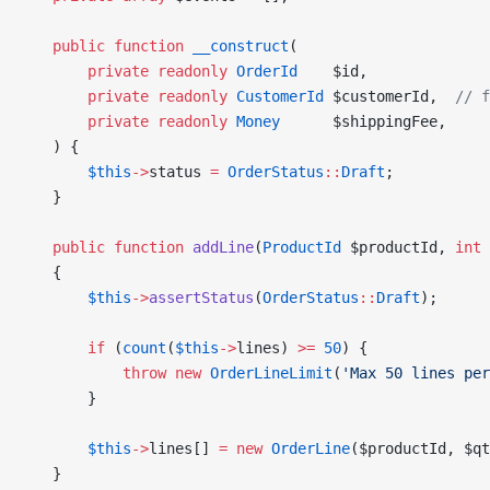
    public
 function
 __construct
(
        private
 readonly
 OrderId
    $id,
        private
 readonly
 CustomerId
 $customerId,  
// f
        private
 readonly
 Money
      $shippingFee,
    ) {
        $this
->
status 
=
 OrderStatus
::
Draft
;
    }
    public
 function
 addLine
(
ProductId
 $productId, 
int
 
    {
        $this
->
assertStatus
(
OrderStatus
::
Draft
);
        if
 (
count
(
$this
->
lines) 
>=
 50
) {
            throw
 new
 OrderLineLimit
(
'Max 50 lines per
        }
        $this
->
lines[] 
=
 new
 OrderLine
($productId, $qt
    }