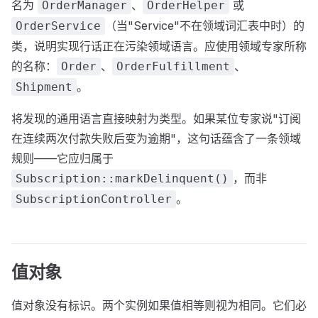
名为
、
或
OrderManager
OrderHelper
（当"Service"不在领域词汇表中时）的
OrderService
类，说明实现行话正在污染领域语言。应使用领域专家所称
的名称：
、
、
Order
OrderFulfillment
。
Shipment
将发现的通用语言直接映射为类型。如果某位专家说"订阅
在连续两次付款失败后变为逾期"，这句话蕴含了一条领域
规则——它应归属于
，而非
Subscription::markDelinquent()
。
SubscriptionController
值对象
值对象没有标识。两个实例如果值相等则视为相同。它们必