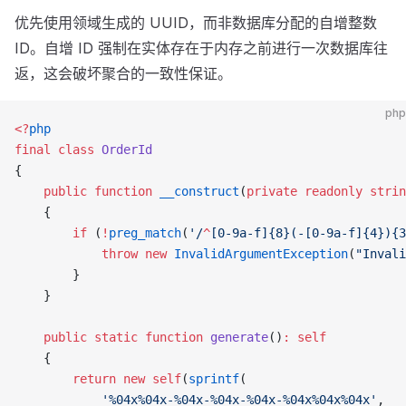
优先使用领域生成的 UUID，而非数据库分配的自增整数
ID。自增 ID 强制在实体存在于内存之前进行一次数据库往
返，这会破坏聚合的一致性保证。
php
<?
php
final
 class
 OrderId
{
    public
 function
 __construct
(
private
 readonly
 strin
    {
        if
 (
!
preg_match
(
'/
^
[0-9a-f]{8}(-[0-9a-f]{4}){3
            throw
 new
 InvalidArgumentException
(
"Invali
        }
    }
    public
 static
 function
 generate
()
:
 self
    {
        return
 new
 self
(
sprintf
(
            '%04x%04x-%04x-%04x-%04x-%04x%04x%04x'
,