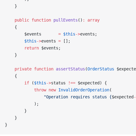
    }
    public
 function
 pullEvents
()
:
 array
    {
        $events       
=
 $this
->
events;
        $this
->
events 
=
 [];
        return
 $events;
    }
    private
 function
 assertStatus
(
OrderStatus
 $expecte
    {
        if
 (
$this
->
status 
!==
 $expected) {
            throw
 new
 InvalidOrderOperation
(
                "Operation requires status {
$expected
-
            );
        }
    }
}