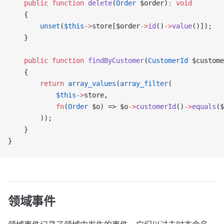
    public
 function
 delete
(
Order
 $order)
:
 void
    {
        unset
(
$this
->
store[$order
->
id
()
->
value
()]);
    }
    public
 function
 findByCustomer
(
CustomerId
 $custome
    {
        return
 array_values
(
array_filter
(
            $this
->
store,
            fn
(
Order
 $o) => $o
->
customerId
()
->
equals
($
        ));
    }
}
领域事件