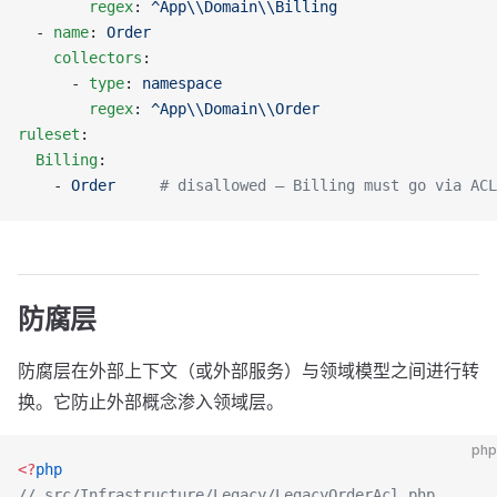
        regex
: 
^App\\Domain\\Billing
  - 
name
: 
Order
    collectors
:
      - 
type
: 
namespace
        regex
: 
^App\\Domain\\Order
ruleset
:
  Billing
:
    - 
Order
     # disallowed — Billing must go via ACL
防腐层
防腐层在外部上下文（或外部服务）与领域模型之间进行转
换。它防止外部概念渗入领域层。
php
<?
php
// src/Infrastructure/Legacy/LegacyOrderAcl.php