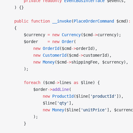
        private
 readonly
 EventBusInterface
 $events,
    ) {}
    public
 function
 __invoke
(
PlaceOrderCommand
 $cmd)
:
 
    {
        $currency 
=
 new
 Currency
($cmd
->
currency);
        $order    
=
 new
 Order
(
            new
 OrderId
($cmd
->
orderId),
            new
 CustomerId
($cmd
->
customerId),
            new
 Money
($cmd
->
shippingFee, $currency),
        );
        foreach
 ($cmd
->
lines 
as
 $line) {
            $order
->
addLine
(
                new
 ProductId
($line[
'productId'
]),
                $line[
'qty'
],
                new
 Money
($line[
'unitPrice'
], $currenc
            );
        }