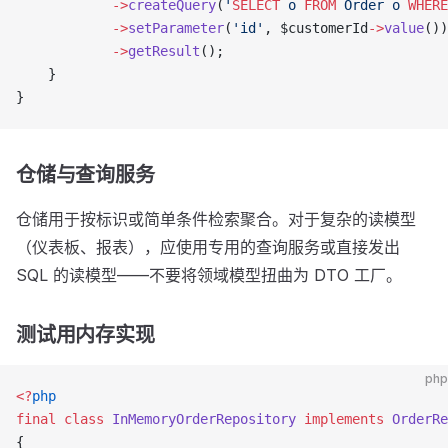
            ->
createQuery
(
'
SELECT
 o 
FROM
 Order o 
WHERE
            ->
setParameter
(
'id'
, $customerId
->
value
())
            ->
getResult
();
    }
}
仓储与查询服务
仓储用于按标识或简单条件检索聚合。对于复杂的读模型
（仪表板、报表），应使用专用的查询服务或直接发出
SQL 的读模型——不要将领域模型扭曲为 DTO 工厂。
测试用内存实现
php
<?
php
final
 class
 InMemoryOrderRepository
 implements
 OrderRe
{