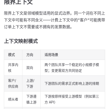
限界上下文
限界上下文是领域模型适用的显式边界。同一个词在不同上
下文中可能有不同含义——计费上下文中的"客户"可能携带
订单上下文不需要或不拥有的发票数据。
上下文映射模式
模式
方向
适用场景
共享内
两个团队共享一个稳定的小规模子模
双向
核
型；变更需双方共同协定
客户/
上游/
下游团队的需求正式影响上游的排期
供应商
下游
下游遵
下游按原样接受上游模型（例如第三
顺从者
循上游
方 API）