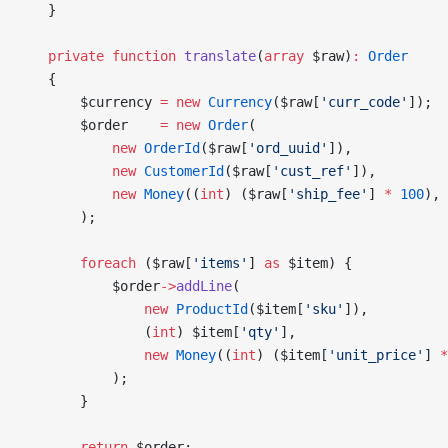
    }
    private
 function
 translate
(
array
 $raw)
:
 Order
    {
        $currency 
=
 new
 Currency
($raw[
'curr_code'
]);
        $order    
=
 new
 Order
(
            new
 OrderId
($raw[
'ord_uuid'
]),
            new
 CustomerId
($raw[
'cust_ref'
]),
            new
 Money
((
int
) ($raw[
'ship_fee'
] 
*
 100
), 
        );
        foreach
 ($raw[
'items'
] 
as
 $item) {
            $order
->
addLine
(
                new
 ProductId
($item[
'sku'
]),
                (
int
) $item[
'qty'
],
                new
 Money
((
int
) ($item[
'unit_price'
] 
*
            );
        }
        return
 $order;