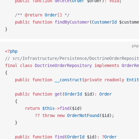
    public
 function
 delete
(
Order
 $order)
:
 void
;
    /** 
@return
 Order
[]
 */
    public
 function
 findByCustomer
(
CustomerId
 $custome
}
php
<?
php
// src/Infrastructure/Persistence/DoctrineOrderReposit
final
 class
 DoctrineOrderRepository
 implements
 OrderRe
{
    public
 function
 __construct
(
private
 readonly
 Entit
    public
 function
 get
(
OrderId
 $id)
:
 Order
    {
        return
 $this
->
find
($id)
            ??
 throw
 new
 OrderNotFound
($id);
    }
    public
 function
 find
(
OrderId
 $id)
:
 ?
Order