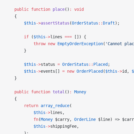
    public
 function
 place
()
:
 void
    {
        $this
->
assertStatus
(
OrderStatus
::
Draft
);
        if
 (
$this
->
lines 
===
 []) {
            throw
 new
 EmptyOrderException
(
'Cannot plac
        }
        $this
->
status 
=
 OrderStatus
::
Placed
;
        $this
->
events[] 
=
 new
 OrderPlaced
(
$this
->
id, 
$
    }
    public
 function
 total
()
:
 Money
    {
        return
 array_reduce
(
            $this
->
lines,
            fn
(
Money
 $carry, 
OrderLine
 $line) => $carr
            $this
->
shippingFee,
        );