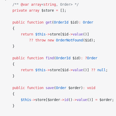
    /** 
@var
 array
<
string
, Order> */
    private
 array
 $store 
=
 [];
    public
 function
 get
(
OrderId
 $id)
:
 Order
    {
        return
 $this
->
store[$id
->
value
()]
            ??
 throw
 new
 OrderNotFound
($id);
    }
    public
 function
 find
(
OrderId
 $id)
:
 ?
Order
    {
        return
 $this
->
store[$id
->
value
()] 
??
 null
;
    }
    public
 function
 save
(
Order
 $order)
:
 void
    {
        $this
->
store[$order
->
id
()
->
value
()] 
=
 $order;
    }