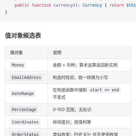
    public
 function
 currency
()
:
 Currency
 { 
return
 $thi
}
值对象候选表
值对象
说明
金额 + 币种；算术运算返回新实例
Money
构造时校验，统一转换为小写
EmailAddress
在构造函数中强制
start <= end
DateRange
不变式
0–100 范围；无标识
Percentage
经纬度对；按值判等
Coordinates
类似枚举；PHP 8.1+ 优先使用枚举
OrderStatus