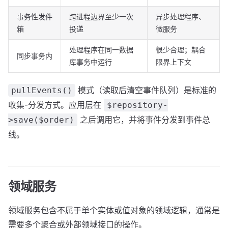
事务性发件
跨进程边界至少一次
异步处理程序、
箱
投递
微服务
处理程序在同一数据
很少合理；耦合
同步事务内
库事务中运行
限界上下文
模式（读取后清空事件队列）是标准的
pullEvents()
收集-分发方式。应用层在
$repository-
之后调用它，并将事件分发到事件总
>save($order)
线。
领域服务
领域服务包含不属于单个实体或值对象的领域逻辑，通常是
需要多个聚合或外部领域接口的操作。