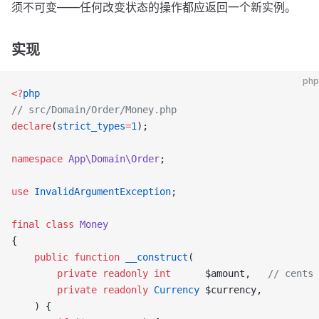
须不可变——任何改变状态的操作都应返回一个新实例。
实现
php
<?
php
// src/Domain/Order/Money.php
declare
(
strict_types
=
1
);
namespace
 App\Domain\Order
;
use
 InvalidArgumentException
;
final
 class
 Money
{
    public
 function
 __construct
(
        private
 readonly
 int
      $amount,   
// cents
        private
 readonly
 Currency
 $currency,
    ) {