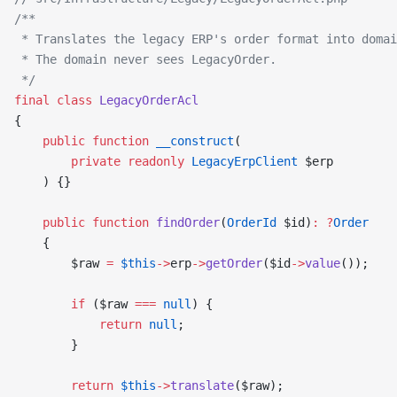
/**
 * Translates the legacy ERP's order format into domai
 * The domain never sees LegacyOrder.
 */
final
 class
 LegacyOrderAcl
{
    public
 function
 __construct
(
        private
 readonly
 LegacyErpClient
 $erp
    ) {}
    public
 function
 findOrder
(
OrderId
 $id)
:
 ?
Order
    {
        $raw 
=
 $this
->
erp
->
getOrder
($id
->
value
());
        if
 ($raw 
===
 null
) {
            return
 null
;
        }
        return
 $this
->
translate
($raw);