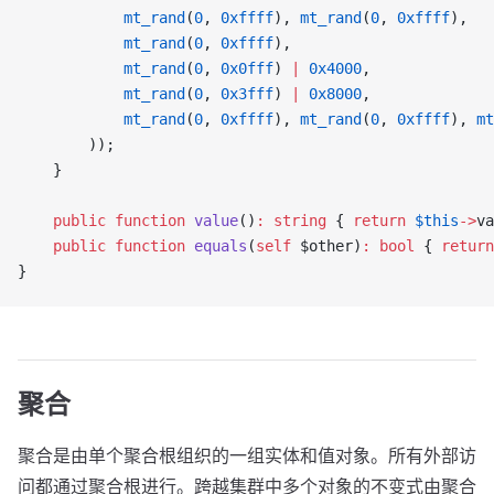
            mt_rand
(
0
, 
0xffff
), 
mt_rand
(
0
, 
0xffff
),
            mt_rand
(
0
, 
0xffff
),
            mt_rand
(
0
, 
0x0fff
) 
|
 0x4000
,
            mt_rand
(
0
, 
0x3fff
) 
|
 0x8000
,
            mt_rand
(
0
, 
0xffff
), 
mt_rand
(
0
, 
0xffff
), 
mt
        ));
    }
    public
 function
 value
()
:
 string
 { 
return
 $this
->
va
    public
 function
 equals
(
self
 $other)
:
 bool
 { 
return
}
聚合
聚合是由单个聚合根组织的一组实体和值对象。所有外部访
问都通过聚合根进行。跨越集群中多个对象的不变式由聚合