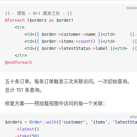
blade
{{-- 模板 — N+1 藏身之处 --}}
@foreach 
($orders 
as
 $order)
    <
tr
>
        <
td
>
{{
 $order
->
customer
->
name 
}}
</
td
>      
{{
        <
td
>
{{
 $order
->
items
->
count
() 
}}
</
td
>       
{
        <
td
>
{{
 $order
->
latestStatus
->
label 
}}
</
td
>  
{
    </
tr
>
@endforeach
五十条订单。每条订单触发三次关联访问。一次初始查询。
总计 151 条查询。
修复方案——预加载视图中访问的每一个关联：
php
$orders 
=
 Order
::
with
([
'customer'
, 
'items'
, 
'latestSta
    ->
latest
()
    ->
take
(
50
)