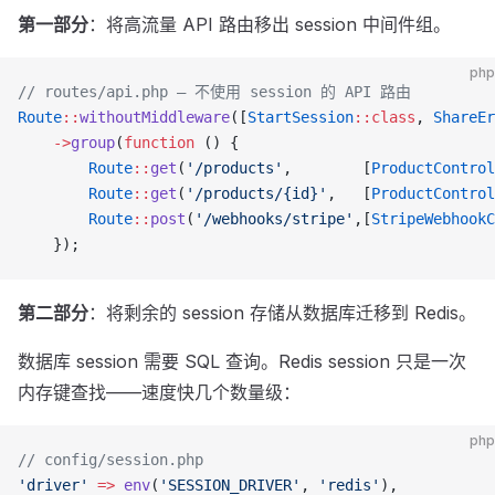
第一部分
：将高流量 API 路由移出 session 中间件组。
php
// routes/api.php — 不使用 session 的 API 路由
Route
::
withoutMiddleware
([
StartSession
::class
, 
ShareEr
    ->
group
(
function
 () {
        Route
::
get
(
'/products'
,        [
ProductControl
        Route
::
get
(
'/products/{id}'
,   [
ProductControl
        Route
::
post
(
'/webhooks/stripe'
,[
StripeWebhookC
    });
第二部分
：将剩余的 session 存储从数据库迁移到 Redis。
数据库 session 需要 SQL 查询。Redis session 只是一次
内存键查找——速度快几个数量级：
php
// config/session.php
'driver'
 =>
 env
(
'SESSION_DRIVER'
, 
'redis'
),