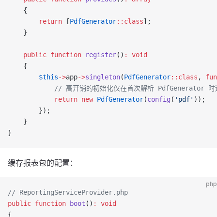
    {
        return
 [
PdfGenerator
::class
];
    }
    public
 function
 register
()
:
 void
    {
        $this
->
app
->
singleton
(
PdfGenerator
::class
, 
fun
            // 高开销的初始化仅在首次解析 PdfGenerator 
            return
 new
 PdfGenerator
(
config
(
'pdf'
));
        });
    }
}
缓存报表包的配置：
php
// ReportingServiceProvider.php
public
 function
 boot
()
:
 void
{