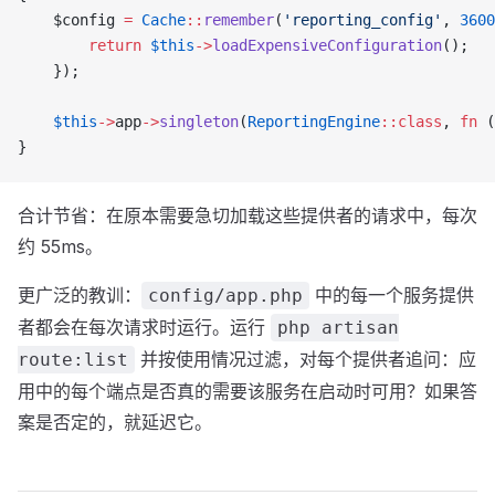
    $config 
=
 Cache
::
remember
(
'reporting_config'
, 
3600
        return
 $this
->
loadExpensiveConfiguration
();
    });
    $this
->
app
->
singleton
(
ReportingEngine
::class
, 
fn
 (
}
合计节省：在原本需要急切加载这些提供者的请求中，每次
约 55ms。
更广泛的教训：
中的每一个服务提供
config/app.php
者都会在每次请求时运行。运行
php artisan
并按使用情况过滤，对每个提供者追问：应
route:list
用中的每个端点是否真的需要该服务在启动时可用？如果答
案是否定的，就延迟它。