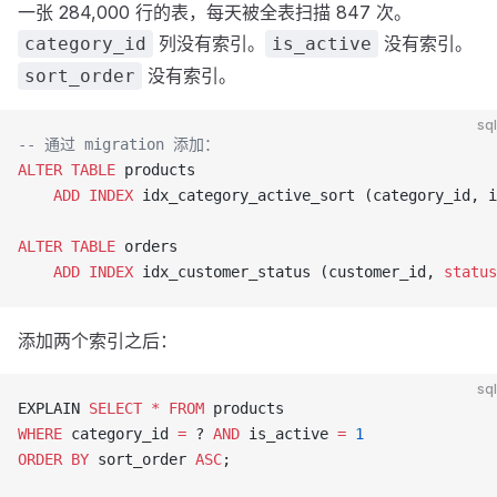
一张 284,000 行的表，每天被全表扫描 847 次。
列没有索引。
没有索引。
category_id
is_active
没有索引。
sort_order
sql
-- 通过 migration 添加：
ALTER
 TABLE
 products
    ADD
 INDEX
 idx_category_active_sort (category_id, i
ALTER
 TABLE
 orders
    ADD
 INDEX
 idx_customer_status (customer_id, 
status
添加两个索引之后：
sql
EXPLAIN 
SELECT
 *
 FROM
 products
WHERE
 category_id 
=
 ? 
AND
 is_active 
=
 1
ORDER BY
 sort_order 
ASC
;