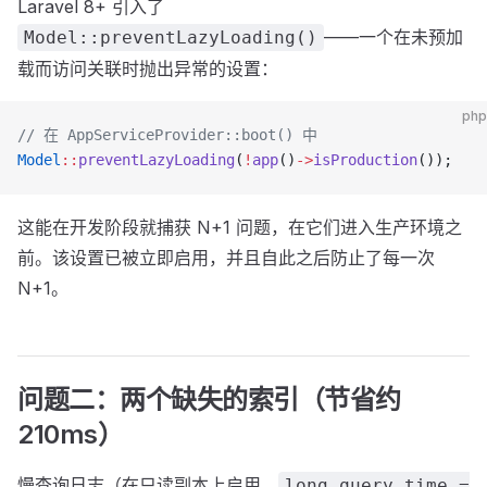
Laravel 8+ 引入了
——一个在未预加
Model::preventLazyLoading()
载而访问关联时抛出异常的设置：
php
// 在 AppServiceProvider::boot() 中
Model
::
preventLazyLoading
(
!
app
()
->
isProduction
());
这能在开发阶段就捕获 N+1 问题，在它们进入生产环境之
前。该设置已被立即启用，并且自此之后防止了每一次
N+1。
问题二：两个缺失的索引（节省约
210ms）
慢查询日志（在只读副本上启用，
long_query_time =