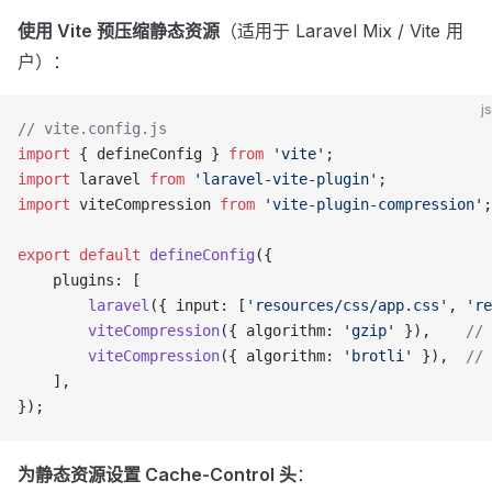
使用 Vite 预压缩静态资源
（适用于 Laravel Mix / Vite 用
户）：
js
// vite.config.js
import
 { defineConfig } 
from
 'vite'
;
import
 laravel 
from
 'laravel-vite-plugin'
;
import
 viteCompression 
from
 'vite-plugin-compression'
;
export
 default
 defineConfig
({
    plugins: [
        laravel
({ input: [
'resources/css/app.css'
, 
're
        viteCompression
({ algorithm: 
'gzip'
 }),    
//
        viteCompression
({ algorithm: 
'brotli'
 }),  
//
    ],
});
为静态资源设置 Cache-Control 头
：