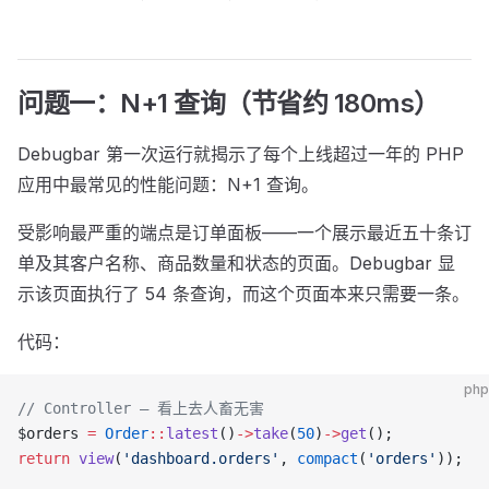
问题一：N+1 查询（节省约 180ms）
Debugbar 第一次运行就揭示了每个上线超过一年的 PHP
应用中最常见的性能问题：N+1 查询。
受影响最严重的端点是订单面板——一个展示最近五十条订
单及其客户名称、商品数量和状态的页面。Debugbar 显
示该页面执行了 54 条查询，而这个页面本来只需要一条。
代码：
php
// Controller — 看上去人畜无害
$orders 
=
 Order
::
latest
()
->
take
(
50
)
->
get
();
return
 view
(
'dashboard.orders'
, 
compact
(
'orders'
));