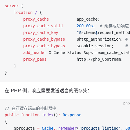
server
 {
    location
 / 
{
        proxy_cache 
           app_cache;
        proxy_cache_valid 
     200
 60s
;  
# 缓存成功响应 
        proxy_cache_key 
       "$
scheme
$
request_method
        proxy_cache_bypass 
    $http_authorization; 
#
        proxy_cache_bypass 
    $cookie_session;     
#
        add_header 
X-Cache-Status $upstream_cache_stat
        proxy_pass 
            http://php_upstream;
    }
}
在 PHP 侧，响应需要发送适当的缓存头：
php
// 在可缓存端点的控制器中
public
 function
 index
()
:
 Response
{
    $products 
=
 Cache
::
remember
(
'products:listing'
, 
60